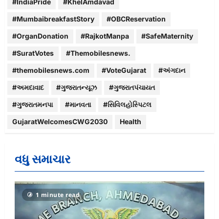
#IndiaPride
#KhelAmdavad
#MumbaibreakfastStory
#OBCReservation
#OrganDonation
#RajkotManpa
#SafeMaternity
#SuratVotes
#Themobilesnews.
#themobilesnews.com
#VoteGujarat
#અંગદાન
#અમદાવાદ
#ગુજરાતન્યૂઝ
#ગુજરાતપંચાયત
#ગુજરાતમનપા
#માનવતા
#સિવિલહોસ્પિટલ
GujaratWelcomesCWG2030
Health
વધુ સમાચાર
1 minute read