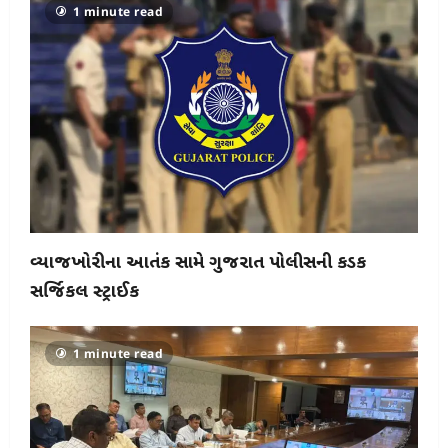
1 minute read
વ્યાજખોરીના આતંક સામે ગુજરાત પોલીસની કડક
સર્જિકલ સ્ટ્રાઈક
1 minute read