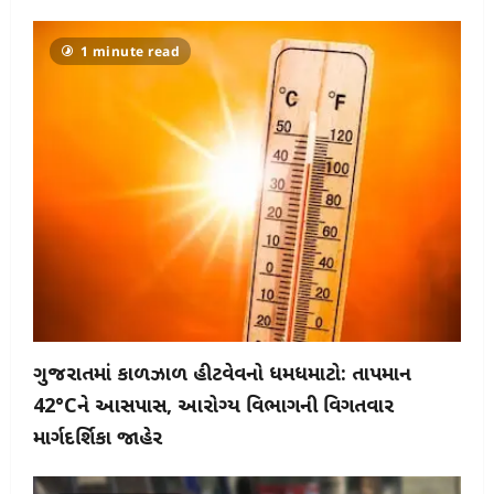
1 minute read
ગુજરાતમાં કાળઝાળ હીટવેવનો ધમધમાટો: તાપમાન
42°Cને આસપાસ, આરોગ્ય વિભાગની વિગતવાર
માર્ગદર્શિકા જાહેર