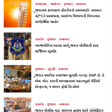
અમદાવાદ
આરોગ્ય
ગુજરાત
સમાચાર
ગુજરાતમાં કાળઝાળ હીટવેવનો ધમધમાટો: તાપમાન
42°Cને આસપાસ, આરોગ્ય વિભાગની વિગતવાર
માર્ગદર્શિકા જાહેર
ક્રાઈમ
ગુજરાત
સમાચાર
વ્યાજખોરીના આતંક સામે ગુજરાત પોલીસની કડક
સર્જિકલ સ્ટ્રાઈક
ગુજરાત
ચૂંટણી
સમાચાર
ગુજરાત સ્થાનિક સ્વરાજ્ય ચૂંટણી-૨૦૨૬: DGP ડો. કે.
એલ. એન. રાવની અધ્યક્ષતામાં મહત્વપૂર્ણ વીડિયો
કોન્ફરન્સ, ૧ લાખ+ ફોર્સ ડિપ્લોય!
ક્રાઈમ
ગુજરાત
સમાચાર
ગુજરાત પોલીસ વડા: સાયબર ક્રાઇમ સામે ‘પ્રોએક્ટિવ