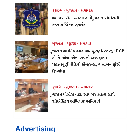
પાડ્યો
ક્રાઈમ
ગુજરાત
સમાચાર
વ્યાજખોરીના આતંક સામે ગુજરાત પોલીસની
કડક સર્જિકલ સ્ટ્રાઈક
ગુજરાત
ચૂંટણી
સમાચાર
ગુજરાત સ્થાનિક સ્વરાજ્ય ચૂંટણી-૨૦૨૬: DGP
ડો. કે. એલ. એન. રાવની અધ્યક્ષતામાં
મહત્વપૂર્ણ વીડિયો કોન્ફરન્સ, ૧ લાખ+ ફોર્સ
ડિપ્લોય!
ક્રાઈમ
ગુજરાત
સમાચાર
ગુજરાત પોલીસ વડા: સાયબર ક્રાઇમ સામે
‘પ્રોએક્ટિવ અભિગમ’ અનિવાર્ય
Advertising