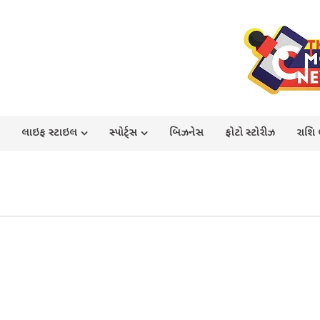
લાઇફ સ્ટાઇલ
સ્પોર્ટ્સ
બિઝનેસ
ફોટો સ્ટોરીઝ
રાશિ