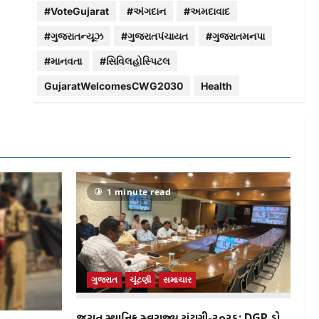
#VoteGujarat
#અંગદાન
#અમદાવાદ
#ગુજરાતન્યૂઝ
#ગુજરાતપંચાયત
#ગુજરાતમનપા
#માનવતા
#સિવિલહોસ્પિટલ
GujaratWelcomesCWG2030
Health
1 minute read
ગુજરાત
ચૂંટણી
સમાચાર