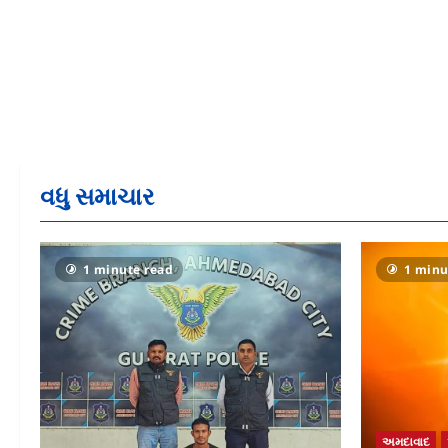
વધુ સમાચાર
1 minute read
1 minu
અમદાવાદ