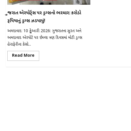
ગુજરાત એરપોર્ટ્સ પર ડ્રગ્સનો ભરમાર: કરોડો
રૂપિયાનું ડ્રગ્સ ઝડપાયું!
અમદાવાદ: 10 ફેબ્રુઆરી 2026: ગુજરાતના સુરત અને
અમદાવાદ એરપોર્ટ પર છેલ્લા ત્રણ દિવસમાં મોટી ડ્રગ્સ
હેરાફેરીના કેસો...
Read
Read More
more
about
ગુજરાત
એરપોર્ટ્સ
પર
ડ્રગ્સનો
ભરમાર:
કરોડો
રૂપિયાનું
ડ્રગ્સ
ઝડપાયું!