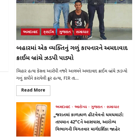
અમદાવાદ
ક્રાઈમ
ગુજરાત
સમાચાર
બિહારમાં એક વ્યક્તિનું ગળું કાપનારને અમદાવાદ
ક્રાઈમ બ્રાંચે ઝડપી પાડ્યો
બિહાર હત્યા કેસના આરોપી નજરે આલમને અમદાવાદ ક્રાઈમ બ્રાંચે ઝડપ્યો
ગળું કાપીને કરાયેલી ક્રૂર હત્યા, FIR તા....
Read
Read More
more
about
બિહારમાં
અમદાવાદ
આરોગ્ય
ગુજરાત
સમાચાર
એક
વ્યક્તિનું
ગુજરાતમાં કાળઝાળ હીટવેવનો ધમધમાટો:
ગળું
કાપનારને
તાપમાન 42°Cને આસપાસ, આરોગ્ય
અમદાવાદ
ક્રાઈમ
વિભાગની વિગતવાર માર્ગદર્શિકા જાહેર
બ્રાંચે
ઝડપી