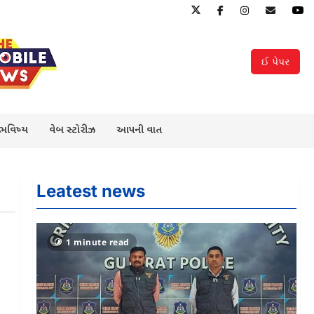
ઈ પેપર
 ભવિષ્ય
વેબ સ્ટોરીઝ
આપની વાત
Leatest news
1 minute read