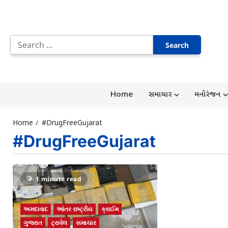
Skip
to
Search
content
for:
Home
સમાચાર
મનોરંજન
Home
#DrugFreeGujarat
#DrugFreeGujarat
1 minute read
અમદાવાદ
આંતર રાષ્ટ્રીય
ક્રાઈમ
ગુજરાત
ટ્રાવેલ
સમાચાર