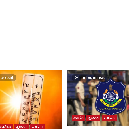
te read
1 minute read
ક્રાઈમ
ગુજરાત
સમાચાર
આરોગ્ય
ગુજરાત
સમાચાર