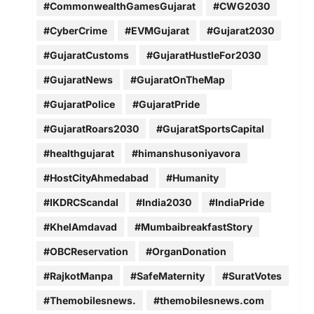
#CommonwealthGamesGujarat
#CWG2030
#CyberCrime
#EVMGujarat
#Gujarat2030
#GujaratCustoms
#GujaratHustleFor2030
#GujaratNews
#GujaratOnTheMap
#GujaratPolice
#GujaratPride
#GujaratRoars2030
#GujaratSportsCapital
#healthgujarat
#himanshusoniyavora
#HostCityAhmedabad
#Humanity
#IKDRCScandal
#India2030
#IndiaPride
#KhelAmdavad
#MumbaibreakfastStory
#OBCReservation
#OrganDonation
#RajkotManpa
#SafeMaternity
#SuratVotes
#Themobilesnews.
#themobilesnews.com