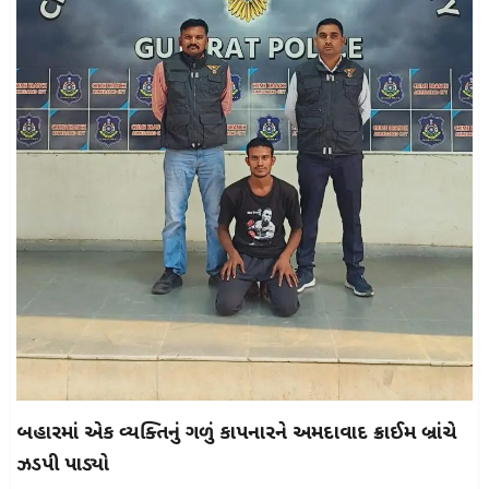
બિહારમાં એક વ્યક્તિનું ગળું કાપનારને અમદાવાદ ક્રાઈમ બ્રાંચે
ઝડપી પાડ્યો