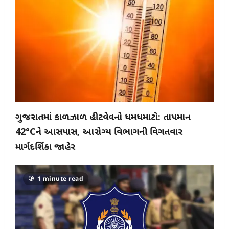
ગુજરાતમાં કાળઝાળ હીટવેવનો ધમધમાટો: તાપમાન
42°Cને આસપાસ, આરોગ્ય વિભાગની વિગતવાર
માર્ગદર્શિકા જાહેર
1 minute read