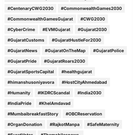
#CentenaryCWG2030
#CommonwealthGames2030
#CommonwealthGamesGujarat
#CWG2030
#CyberCrime
#EVMGujarat
#Gujarat2030
#GujaratCustoms
#GujaratHustleFor2030
#GujaratNews
#GujaratOnTheMap
#GujaratPolice
#GujaratPride
#GujaratRoars2030
#GujaratSportsCapital
#healthgujarat
#himanshusoniyavora
#HostCityAhmedabad
#Humanity
#IKDRCScandal
#India2030
#IndiaPride
#KhelAmdavad
#MumbaibreakfastStory
#OBCReservation
#OrganDonation
#RajkotManpa
#SafeMaternity
#SuratVotes
#Themobilesnews.