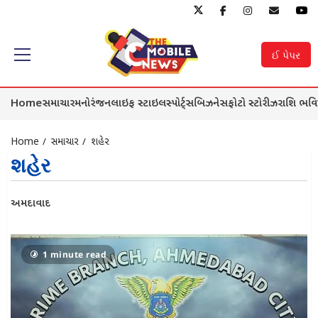
Skip
to
ઈ પેપર
Primary
content
Menu
Home
સમાચાર
મનોરંજન
લાઇફ સ્ટાઇલ
સ્પોર્ટ્સ
બિઝનેસ
ફોટો સ્ટોરીઝ
રાશિ ભવિ
Home
સમાચાર
શહેર
શહેર
અમદાવાદ
1 minute read