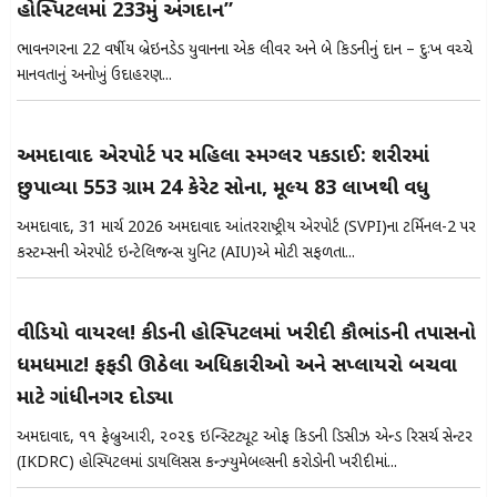
હોસ્પિટલમાં 233મું અંગદાન”
ભાવનગરના 22 વર્ષીય બ્રેઇનડેડ યુવાનના એક લીવર અને બે કિડનીનું દાન – દુઃખ વચ્ચે
માનવતાનું અનોખું ઉદાહરણ...
અમદાવાદ એરપોર્ટ પર મહિલા સ્મગ્લર પકડાઈ: શરીરમાં
છુપાવ્યા 553 ગ્રામ 24 કેરેટ સોના, મૂલ્ય 83 લાખથી વધુ
અમદાવાદ, 31 માર્ચ 2026 અમદાવાદ આંતરરાષ્ટ્રીય એરપોર્ટ (SVPI)ના ટર્મિનલ-2 પર
કસ્ટમ્સની એરપોર્ટ ઇન્ટેલિજન્સ યુનિટ (AIU)એ મોટી સફળતા...
વીડિયો વાયરલ! કીડની હોસ્પિટલમાં ખરીદી કૌભાંડની તપાસનો
ધમધમાટ! ફફડી ઊઠેલા અધિકારીઓ અને સપ્લાયરો બચવા
માટે ગાંધીનગર દોડ્યા
અમદાવાદ, ૧૧ ફેબ્રુઆરી, ૨૦૨૬ ઇન્સ્ટિટ્યૂટ ઓફ કિડની ડિસીઝ એન્ડ રિસર્ચ સેન્ટર
(IKDRC) હોસ્પિટલમાં ડાયલિસિસ કન્ઝ્યુમેબલ્સની કરોડોની ખરીદીમાં...