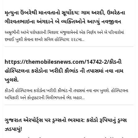
મૃત્યુના ઉંબરેથી માનવતાનો સૂર્યોદય: ગામ અરદી, ઉમરેઠના
ગીરવતભાઇના અંગદાને બે વ્યક્તિઓને આપ્યું નવજીવન
અશ્રુભીની આંખે પરોપકારની મિશાલ: મંજુલાબેનનો એક નિર્ણય અને બે પરિવારોમાં
છવાઈ ખુશી સેવાના શિખરે સિવિલ હોસ્પિટલ: ૨૨૮મા...
https://themobilesnews.com/14742-2/કીડની
હોસ્પિટલના કરોડોના ખરીદી કૌભાંડ ની તપાસમાં નવા નામ
ખુલશે.
કીડની હોસ્પિટલના કરોડોના ખરીદી કૌભાંડ ની તપાસમાં નવા નામ ખુલશે. હોસ્પિટલના
અધિકારી અને કોન્ટ્રાક્ટરની મિલીભગતનો ભેદ બહાર...
ગુજરાત એરપોર્ટ્સ પર ડ્રગ્સનો ભરમાર: કરોડો રૂપિયાનું ડ્રગ્સ
ઝડપાયું!