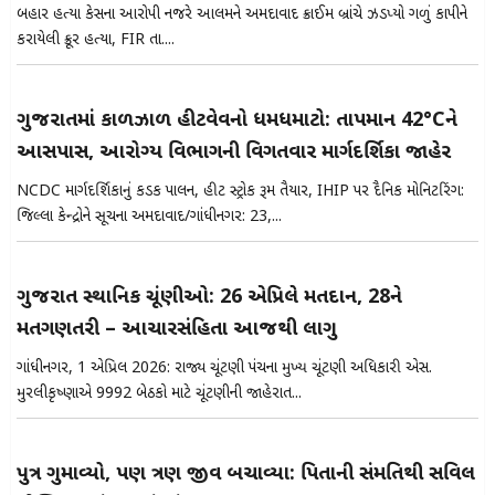
બિહાર હત્યા કેસના આરોપી નજરે આલમને અમદાવાદ ક્રાઈમ બ્રાંચે ઝડપ્યો ગળું કાપીને
કરાયેલી ક્રૂર હત્યા, FIR તા....
ગુજરાતમાં કાળઝાળ હીટવેવનો ધમધમાટો: તાપમાન 42°Cને
આસપાસ, આરોગ્ય વિભાગની વિગતવાર માર્ગદર્શિકા જાહેર
NCDC માર્ગદર્શિકાનું કડક પાલન, હીટ સ્ટ્રોક રૂમ તૈયાર, IHIP પર દૈનિક મોનિટરિંગ:
જિલ્લા કેન્દ્રોને સૂચના અમદાવાદ/ગાંધીનગર: 23,...
ગુજરાત સ્થાનિક ચૂંણીઓ: 26 એપ્રિલે મતદાન, 28ને
મતગણતરી – આચારસંહિતા આજથી લાગુ
ગાંધીનગર, 1 એપ્રિલ 2026: રાજ્ય ચૂંટણી પંચના મુખ્ય ચૂંટણી અધિકારી એસ.
મુરલીકૃષ્ણાએ 9992 બેઠકો માટે ચૂંટણીની જાહેરાત...
પુત્ર ગુમાવ્યો, પણ ત્રણ જીવ બચાવ્યા: પિતાની સંમતિથી સિવિલ