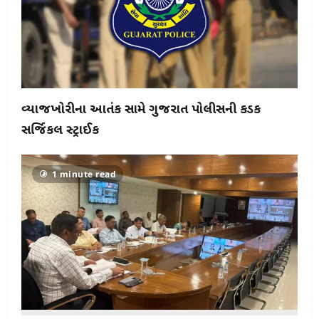
વ્યાજખોરીના આતંક સામે ગુજરાત પોલીસની કડક
સર્જિકલ સ્ટ્રાઈક
1 minute read