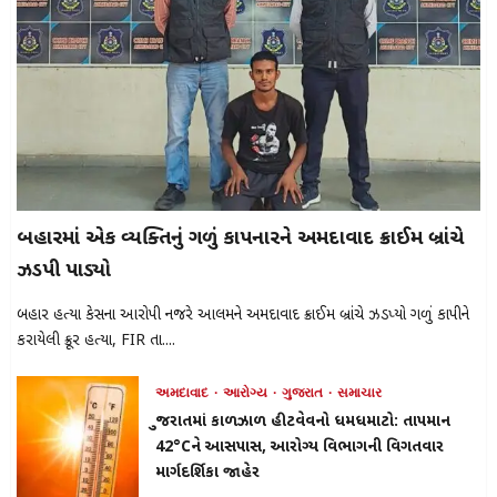
બિહારમાં એક વ્યક્તિનું ગળું કાપનારને અમદાવાદ ક્રાઈમ બ્રાંચે
ઝડપી પાડ્યો
બિહાર હત્યા કેસના આરોપી નજરે આલમને અમદાવાદ ક્રાઈમ બ્રાંચે ઝડપ્યો ગળું કાપીને
કરાયેલી ક્રૂર હત્યા, FIR તા....
અમદાવાદ
આરોગ્ય
ગુજરાત
સમાચાર
ગુજરાતમાં કાળઝાળ હીટવેવનો ધમધમાટો: તાપમાન
42°Cને આસપાસ, આરોગ્ય વિભાગની વિગતવાર
માર્ગદર્શિકા જાહેર