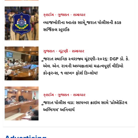
ક્રાઈમ
ગુજરાત
સમાચાર
વ્યાજખોરીના આતંક સામે ગુજરાત પોલીસની કડક
સર્જિકલ સ્ટ્રાઈક
ગુજરાત
ચૂંટણી
સમાચાર
ગુજરાત સ્થાનિક સ્વરાજ્ય ચૂંટણી-૨૦૨૬: DGP ડો. કે.
એલ. એન. રાવની અધ્યક્ષતામાં મહત્વપૂર્ણ વીડિયો
કોન્ફરન્સ, ૧ લાખ+ ફોર્સ ડિપ્લોય!
ક્રાઈમ
ગુજરાત
સમાચાર
ગુજરાત પોલીસ વડા: સાયબર ક્રાઇમ સામે ‘પ્રોએક્ટિવ
અભિગમ’ અનિવાર્ય