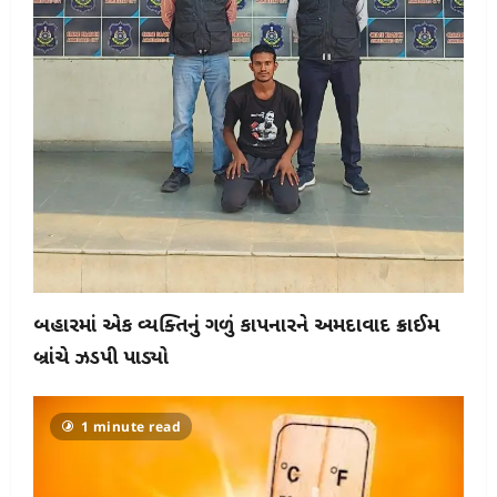
બિહારમાં એક વ્યક્તિનું ગળું કાપનારને અમદાવાદ ક્રાઈમ
બ્રાંચે ઝડપી પાડ્યો
1 minute read