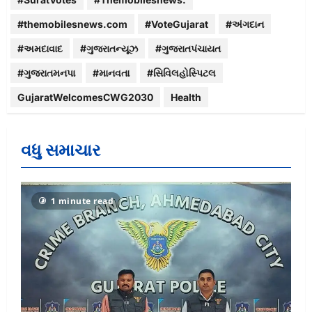
#themobilesnews.com
#VoteGujarat
#અંગદાન
#અમદાવાદ
#ગુજરાતન્યૂઝ
#ગુજરાતપંચાયત
#ગુજરાતમનપા
#માનવતા
#સિવિલહોસ્પિટલ
GujaratWelcomesCWG2030
Health
વધુ સમાચાર
1 minute read