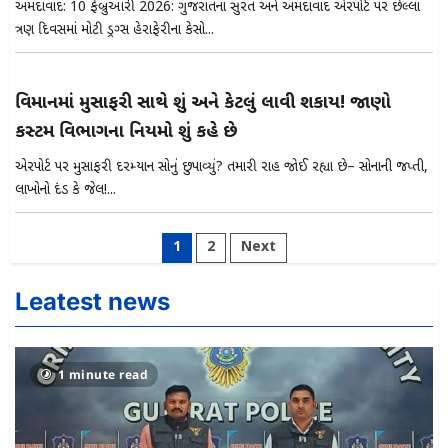
અમદાવાદ: 10 ફેબ્રુઆરી 2026: ગુજરાતના સુરત અને અમદાવાદ એરપોર્ટ પર છેલ્લા
ત્રણ દિવસમાં મોટી ડ્રગ્સ હેરાફેરીના કેસો...
વિમાનમાં મુસાફરી સાથે શું અને કેટલું લાવી શકાય! જાણો
કસ્ટમ વિભાગના નિયમો શું કહે છે
એરપોર્ટ પર મુસાફરી દરમ્યાન સોનું છુપાવ્યું? તમારી રાહ જોઈ રહ્યા છે– સોનાની જપ્તી,
લાખોનો દંડ કે જેલ!...
Posts
1
2
Next
pagination
Leatest news
1 minute read