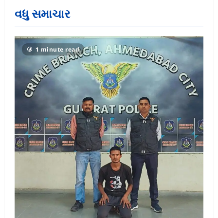
વધુ સમાચાર
1 minute read