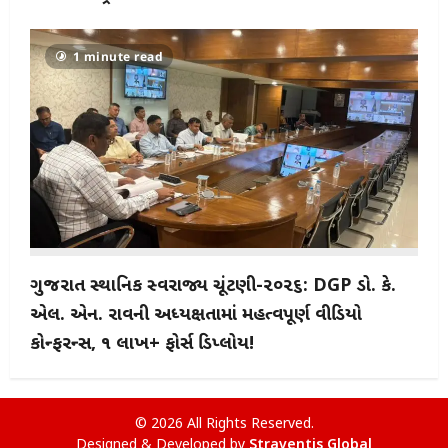
1 minute read
ગુજરાત સ્થાનિક સ્વરાજ્ય ચૂંટણી-૨૦૨૬: DGP ડો. કે.
એલ. એન. રાવની અધ્યક્ષતામાં મહત્વપૂર્ણ વીડિયો
કોન્ફરન્સ, ૧ લાખ+ ફોર્સ ડિપ્લોય!
© 2026 All Rights Reserved.
Designed & Developed by
Straventis Global