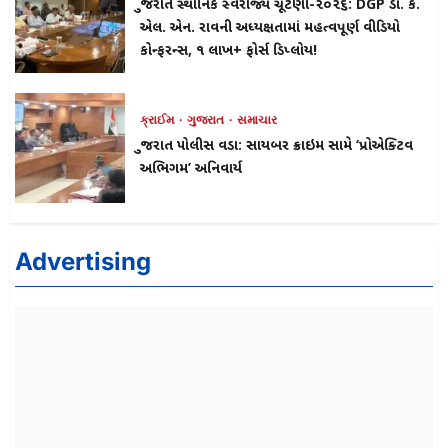
ગુજરાત સ્થાનિક સ્વરાજ્ય ચૂંટણી-૨૦૨૬: DGP ડો. કે.
એલ. એન. રાવની અધ્યક્ષતામાં મહત્વપૂર્ણ વીડિયો
કોન્ફરન્સ, ૧ લાખ+ ફોર્સ ડિપ્લોય!
ક્રાઈમ
ગુજરાત
સમાચાર
ગુજરાત પોલીસ વડા: સાયબર ક્રાઇમ સામે ‘પ્રોએક્ટિવ
અભિગમ’ અનિવાર્ય
Advertising