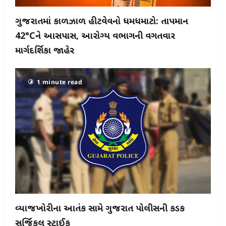
ગુજરાતમાં કાળઝાળ હીટવેવનો ધમધમાટો: તાપમાન
42°Cને આસપાસ, આરોગ્ય વિભાગની વિગતવાર
માર્ગદર્શિકા જાહેર
1 minute read
વ્યાજખોરીના આતંક સામે ગુજરાત પોલીસની કડક
સર્જિકલ સ્ટ્રાઈક