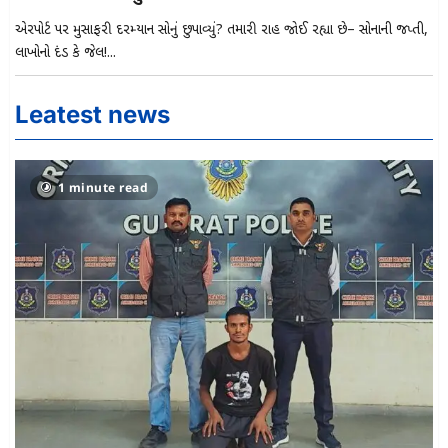
એરપોર્ટ પર મુસાફરી દરમ્યાન સોનું છુપાવ્યું? તમારી રાહ જોઈ રહ્યા છે– સોનાની જપ્તી,
લાખોનો દંડ કે જેલ!...
Leatest news
1 minute read