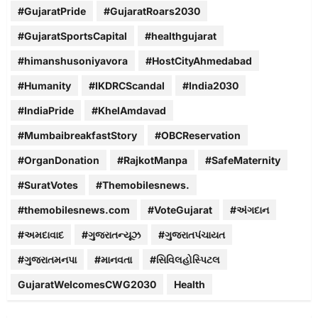
#GujaratPride
#GujaratRoars2030
#GujaratSportsCapital
#healthgujarat
#himanshusoniyavora
#HostCityAhmedabad
#Humanity
#IKDRCScandal
#India2030
#IndiaPride
#KhelAmdavad
#MumbaibreakfastStory
#OBCReservation
#OrganDonation
#RajkotManpa
#SafeMaternity
#SuratVotes
#Themobilesnews.
#themobilesnews.com
#VoteGujarat
#અંગદાન
#અમદાવાદ
#ગુજરાતન્યૂઝ
#ગુજરાતપંચાયત
#ગુજરાતમનપા
#માનવતા
#સિવિલહોસ્પિટલ
GujaratWelcomesCWG2030
Health