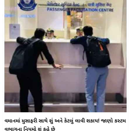
વિમાનમાં મુસાફરી સાથે શું અને કેટલું લાવી શકાય! જાણો કસ્ટમ
વિભાગના નિયમો શું કહે છે