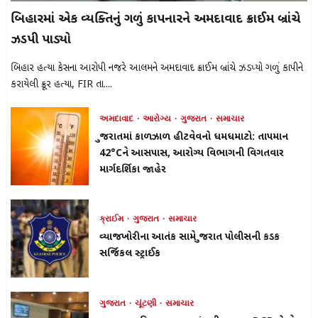
બિહારમાં એક વ્યક્તિનું ગળું કાપનારને અમદાવાદ ક્રાઈમ બ્રાંચે
ઝડપી પાડ્યો
બિહાર હત્યા કેસના આરોપી નજરે આલમને અમદાવાદ ક્રાઈમ બ્રાંચે ઝડપ્યો ગળું કાપીને
કરાયેલી ક્રૂર હત્યા, FIR તા....
અમદાવાદ
આરોગ્ય
ગુજરાત
સમાચાર
ગુજરાતમાં કાળઝાળ હીટવેવનો ધમધમાટો: તાપમાન
42°Cને આસપાસ, આરોગ્ય વિભાગની વિગતવાર
માર્ગદર્શિકા જાહેર
ક્રાઈમ
ગુજરાત
સમાચાર
વ્યાજખોરીના આતંક સામે ગુજરાત પોલીસની કડક
સર્જિકલ સ્ટ્રાઈક
ગુજરાત
ચૂંટણી
સમાચાર