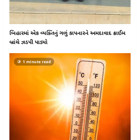
બિહારમાં એક વ્યક્તિનું ગળું કાપનારને અમદાવાદ ક્રાઈમ
બ્રાંચે ઝડપી પાડ્યો
1 minute read