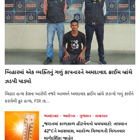
બિહારમાં એક વ્યક્તિનું ગળું કાપનારને અમદાવાદ ક્રાઈમ બ્રાંચે
ઝડપી પાડ્યો
બિહાર હત્યા કેસના આરોપી નજરે આલમને અમદાવાદ ક્રાઈમ બ્રાંચે ઝડપ્યો ગળું કાપીને
કરાયેલી ક્રૂર હત્યા, FIR તા....
અમદાવાદ
આરોગ્ય
ગુજરાત
સમાચાર
ગુજરાતમાં કાળઝાળ હીટવેવનો ધમધમાટો: તાપમાન
42°Cને આસપાસ, આરોગ્ય વિભાગની વિગતવાર
માર્ગદર્શિકા જાહેર