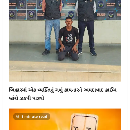
બિહારમાં એક વ્યક્તિનું ગળું કાપનારને અમદાવાદ ક્રાઈમ
બ્રાંચે ઝડપી પાડ્યો
1 minute read