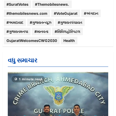
#SuratVotes
#Themobilesnews.
#themobilesnews.com
#VoteGujarat
#અંગદાન
#અમદાવાદ
#ગુજરાતન્યૂઝ
#ગુજરાતપંચાયત
#ગુજરાતમનપા
#માનવતા
#સિવિલહોસ્પિટલ
GujaratWelcomesCWG2030
Health
વધુ સમાચાર
1 minute read