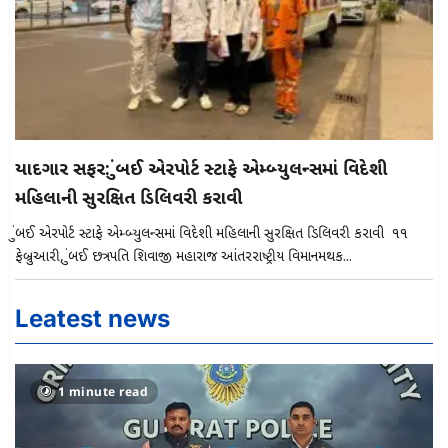
યાદગાર સફર: મુંબઈ એરપોર્ટ સ્ટાફે એમ્બ્યુલન્સમાં વિદેશી
મહિલાની સુરક્ષિત ડિલિવરી કરાવી
મુંબઈ એરપોર્ટ સ્ટાફે એમ્બ્યુલન્સમાં વિદેશી મહિલાની સુરક્ષિત ડિલિવરી કરાવી ૧૧
ફેબ્રુઆરી, મુંબઈ છત્રપતિ શિવાજી મહારાજ આંતરરાષ્ટ્રીય વિમાનમથક...
Leatest news
1 minute read