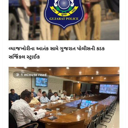
વ્યાજખોરીના આતંક સામે ગુજરાત પોલીસની કડક
સર્જિકલ સ્ટ્રાઈક
1 minute read