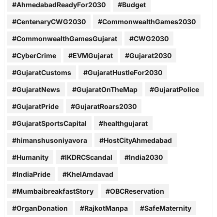
#AhmedabadReadyFor2030
#Budget
#CentenaryCWG2030
#CommonwealthGames2030
#CommonwealthGamesGujarat
#CWG2030
#CyberCrime
#EVMGujarat
#Gujarat2030
#GujaratCustoms
#GujaratHustleFor2030
#GujaratNews
#GujaratOnTheMap
#GujaratPolice
#GujaratPride
#GujaratRoars2030
#GujaratSportsCapital
#healthgujarat
#himanshusoniyavora
#HostCityAhmedabad
#Humanity
#IKDRCScandal
#India2030
#IndiaPride
#KhelAmdavad
#MumbaibreakfastStory
#OBCReservation
#OrganDonation
#RajkotManpa
#SafeMaternity