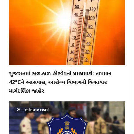
ગુજરાતમાં કાળઝાળ હીટવેવનો ધમધમાટો: તાપમાન
42°Cને આસપાસ, આરોગ્ય વિભાગની વિગતવાર
માર્ગદર્શિકા જાહેર
1 minute read