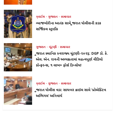
ક્રાઈમ
ગુજરાત
સમાચાર
વ્યાજખોરીના આતંક સામે ગુજરાત પોલીસની કડક
સર્જિકલ સ્ટ્રાઈક
ગુજરાત
ચૂંટણી
સમાચાર
ગુજરાત સ્થાનિક સ્વરાજ્ય ચૂંટણી-૨૦૨૬: DGP ડો. કે.
એલ. એન. રાવની અધ્યક્ષતામાં મહત્વપૂર્ણ વીડિયો
કોન્ફરન્સ, ૧ લાખ+ ફોર્સ ડિપ્લોય!
ક્રાઈમ
ગુજરાત
સમાચાર
ગુજરાત પોલીસ વડા: સાયબર ક્રાઇમ સામે ‘પ્રોએક્ટિવ
અભિગમ’ અનિવાર્ય