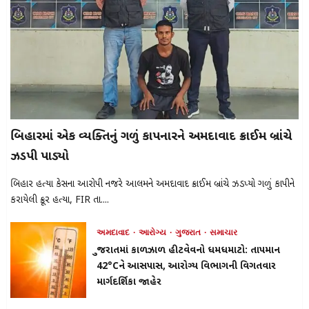
બિહારમાં એક વ્યક્તિનું ગળું કાપનારને અમદાવાદ ક્રાઈમ બ્રાંચે
ઝડપી પાડ્યો
બિહાર હત્યા કેસના આરોપી નજરે આલમને અમદાવાદ ક્રાઈમ બ્રાંચે ઝડપ્યો ગળું કાપીને
કરાયેલી ક્રૂર હત્યા, FIR તા....
અમદાવાદ
આરોગ્ય
ગુજરાત
સમાચાર
ગુજરાતમાં કાળઝાળ હીટવેવનો ધમધમાટો: તાપમાન
42°Cને આસપાસ, આરોગ્ય વિભાગની વિગતવાર
માર્ગદર્શિકા જાહેર