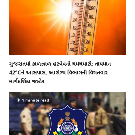
ગુજરાતમાં કાળઝાળ હીટવેવનો ધમધમાટો: તાપમાન
42°Cને આસપાસ, આરોગ્ય વિભાગની વિગતવાર
માર્ગદર્શિકા જાહેર
1 minute read