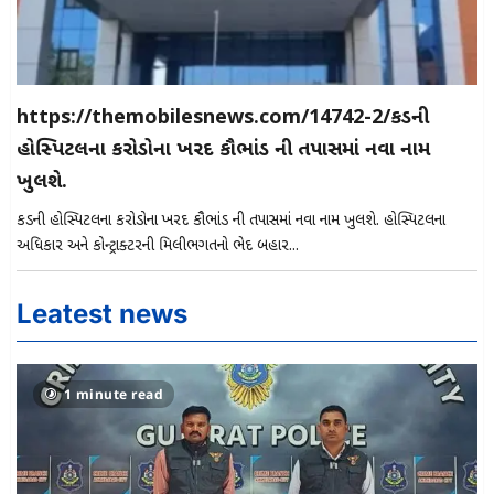
https://themobilesnews.com/14742-2/કીડની
હોસ્પિટલના કરોડોના ખરીદી કૌભાંડ ની તપાસમાં નવા નામ
ખુલશે.
કીડની હોસ્પિટલના કરોડોના ખરીદી કૌભાંડ ની તપાસમાં નવા નામ ખુલશે. હોસ્પિટલના
અધિકારી અને કોન્ટ્રાક્ટરની મિલીભગતનો ભેદ બહાર...
Leatest news
1 minute read