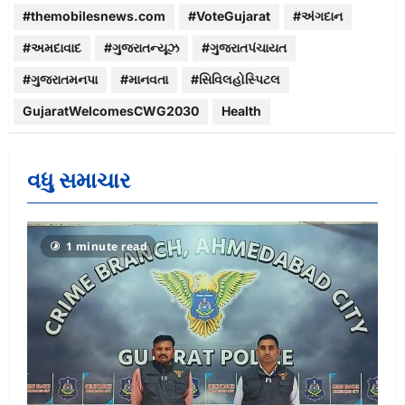
#themobilesnews.com
#VoteGujarat
#અંગદાન
#અમદાવાદ
#ગુજરાતન્યૂઝ
#ગુજરાતપંચાયત
#ગુજરાતમનપા
#માનવતા
#સિવિલહોસ્પિટલ
GujaratWelcomesCWG2030
Health
વધુ સમાચાર
1 minute read