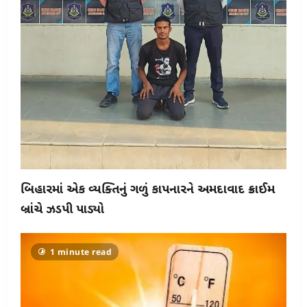
બિહારમાં એક વ્યક્તિનું ગળું કાપનારને અમદાવાદ ક્રાઈમ
બ્રાંચે ઝડપી પાડ્યો
1 minute read