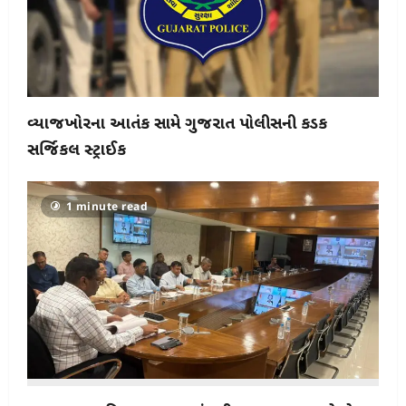
વ્યાજખોરીના આતંક સામે ગુજરાત પોલીસની કડક
સર્જિકલ સ્ટ્રાઈક
1 minute read