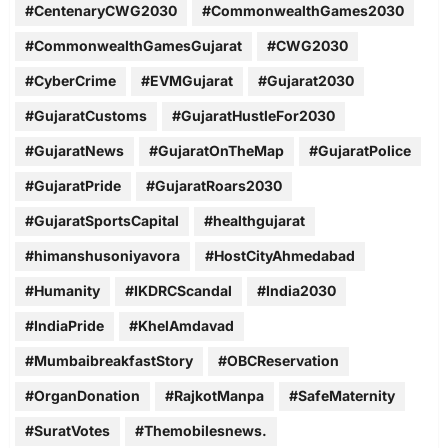
#CentenaryCWG2030
#CommonwealthGames2030
#CommonwealthGamesGujarat
#CWG2030
#CyberCrime
#EVMGujarat
#Gujarat2030
#GujaratCustoms
#GujaratHustleFor2030
#GujaratNews
#GujaratOnTheMap
#GujaratPolice
#GujaratPride
#GujaratRoars2030
#GujaratSportsCapital
#healthgujarat
#himanshusoniyavora
#HostCityAhmedabad
#Humanity
#IKDRCScandal
#India2030
#IndiaPride
#KhelAmdavad
#MumbaibreakfastStory
#OBCReservation
#OrganDonation
#RajkotManpa
#SafeMaternity
#SuratVotes
#Themobilesnews.