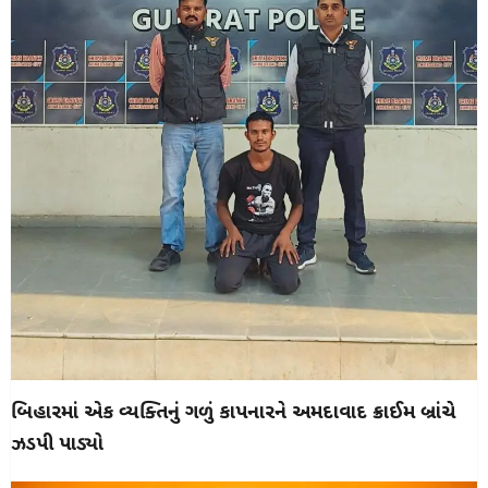
બિહારમાં એક વ્યક્તિનું ગળું કાપનારને અમદાવાદ ક્રાઈમ બ્રાંચે
ઝડપી પાડ્યો