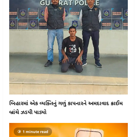
બિહારમાં એક વ્યક્તિનું ગળું કાપનારને અમદાવાદ ક્રાઈમ
બ્રાંચે ઝડપી પાડ્યો
1 minute read