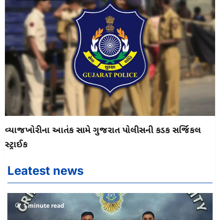
વ્યાજખોરીના આતંક સામે ગુજરાત પોલીસની કડક સર્જિકલ
સ્ટ્રાઈક
Leatest news
1 minute read