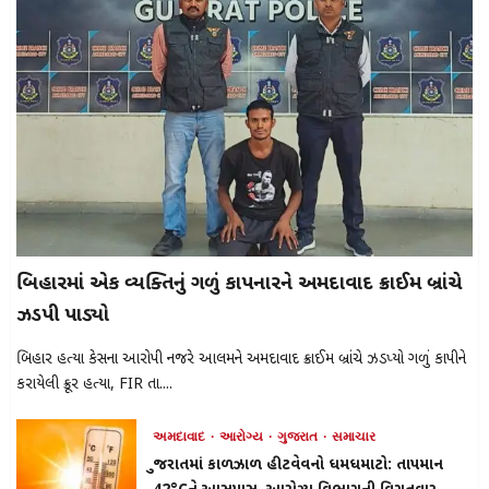
બિહારમાં એક વ્યક્તિનું ગળું કાપનારને અમદાવાદ ક્રાઈમ બ્રાંચે
ઝડપી પાડ્યો
બિહાર હત્યા કેસના આરોપી નજરે આલમને અમદાવાદ ક્રાઈમ બ્રાંચે ઝડપ્યો ગળું કાપીને
કરાયેલી ક્રૂર હત્યા, FIR તા....
અમદાવાદ
આરોગ્ય
ગુજરાત
સમાચાર
ગુજરાતમાં કાળઝાળ હીટવેવનો ધમધમાટો: તાપમાન