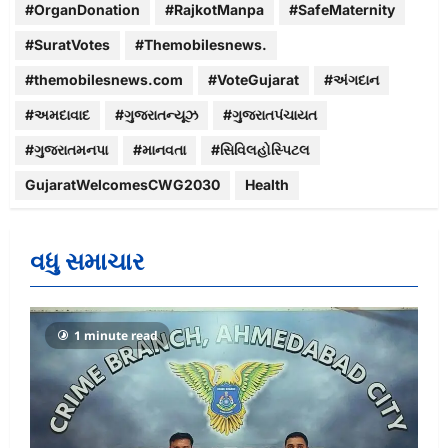
#OrganDonation
#RajkotManpa
#SafeMaternity
#SuratVotes
#Themobilesnews.
#themobilesnews.com
#VoteGujarat
#અંગદાન
#અમદાવાદ
#ગુજરાતન્યૂઝ
#ગુજરાતપંચાયત
#ગુજરાતમનપા
#માનવતા
#સિવિલહોસ્પિટલ
GujaratWelcomesCWG2030
Health
વધુ સમાચાર
1 minute read