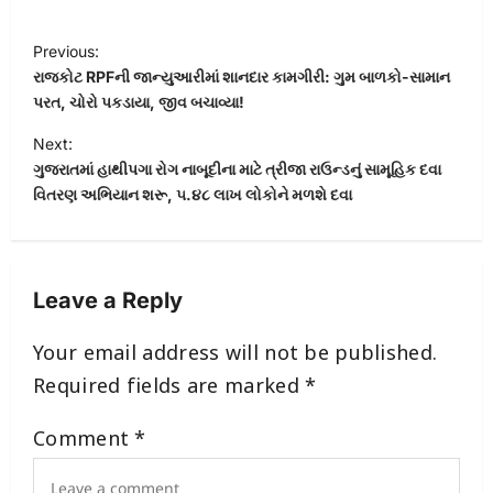
P
Previous:
o
રાજકોટ RPFની જાન્યુઆરીમાં શાનદાર કામગીરી: ગુમ બાળકો-સામાન
s
પરત, ચોરો પકડાયા, જીવ બચાવ્યા!
t
Next:
ગુજરાતમાં હાથીપગા રોગ નાબૂદીના માટે ત્રીજા રાઉન્ડનું સામૂહિક દવા
n
વિતરણ અભિયાન શરૂ, ૫.૪૮ લાખ લોકોને મળશે દવા
a
v
i
Leave a Reply
g
a
Your email address will not be published.
t
Required fields are marked
*
i
Comment
*
o
n