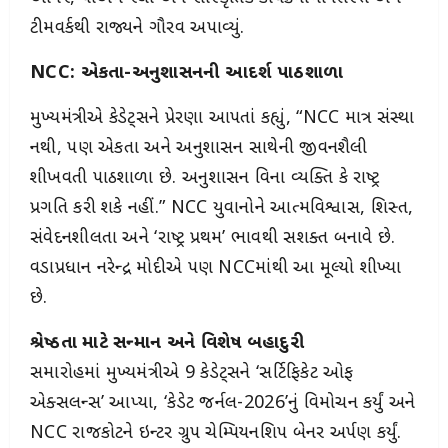
ટીમવર્કથી રાજ્યને ગૌરવ અપાવ્યું.
NCC: એકતા-અનુશાસનની આદર્શ પાઠશાળા
મુખ્યમંત્રીએ કેડેટ્સને પ્રેરણા આપતાં કહ્યું, “NCC માત્ર સંસ્થા
નથી, પણ એકતા અને અનુશાસન સાથેની જીવનશૈલી
શીખવતી પાઠશાળા છે. અનુશાસન વિના વ્યક્તિ કે રાષ્ટ્ર
પ્રગતિ કરી શકે નહીં.” NCC યુવાનોને આત્મવિશ્વાસ, શિસ્ત,
સંવેદનશીલતા અને ‘રાષ્ટ્ર પ્રથમ’ ભાવથી સશક્ત બનાવે છે.
વડાપ્રધાન નરેન્દ્ર મોદીએ પણ NCCમાંથી આ મૂલ્યો શીખ્યા
છે.
શ્રેષ્ઠતા માટે સન્માન અને વિશેષ બહાદુરી
સમારોહમાં મુખ્યમંત્રીએ 9 કેડેટ્સને ‘સર્ટિફિકેટ ઓફ
એક્સલન્સ’ આપ્યા, ‘કેડેટ જર્નલ-2026’નું વિમોચન કર્યું અને
NCC રાજકોટને ઇન્ટર ગ્રુપ ચેમ્પિયનશિપ બેનર અર્પણ કર્યું.