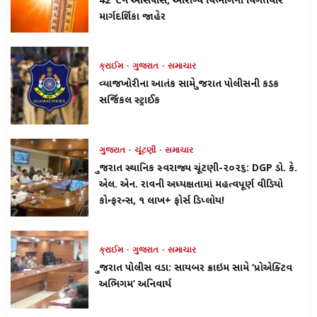
42°Cને આસપાસ, આરોગ્ય વિભાગની વિગતવાર
માર્ગદર્શિકા જાહેર
ક્રાઈમ
ગુજરાત
સમાચાર
વ્યાજખોરીના આતંક સામે ગુજરાત પોલીસની કડક
સર્જિકલ સ્ટ્રાઈક
ગુજરાત
ચૂંટણી
સમાચાર
ગુજરાત સ્થાનિક સ્વરાજ્ય ચૂંટણી-૨૦૨૬: DGP ડો. કે.
એલ. એન. રાવની અધ્યક્ષતામાં મહત્વપૂર્ણ વીડિયો
કોન્ફરન્સ, ૧ લાખ+ ફોર્સ ડિપ્લોય!
ક્રાઈમ
ગુજરાત
સમાચાર
ગુજરાત પોલીસ વડા: સાયબર ક્રાઇમ સામે ‘પ્રોએક્ટિવ
અભિગમ’ અનિવાર્ય