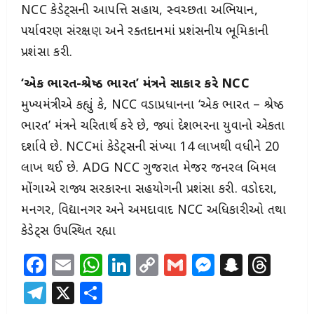
NCC કેડેટ્સની આપત્તિ સહાય, સ્વચ્છતા અભિયાન,
પર્યાવરણ સંરક્ષણ અને રક્તદાનમાં પ્રશંસનીય ભૂમિકાની
પ્રશંસા કરી.
‘એક ભારત-શ્રેષ્ઠ ભારત’ મંત્રને સાકાર કરે NCC
મુખ્યમંત્રીએ કહ્યું કે, NCC વડાપ્રધાનના ‘એક ભારત – શ્રેષ્ઠ
ભારત’ મંત્રને ચરિતાર્થ કરે છે, જ્યાં દેશભરના યુવાનો એકતા
દર્શાવે છે. NCCમાં કેડેટ્સની સંખ્યા 14 લાખથી વધીને 20
લાખ થઈ છે. ADG NCC ગુજરાત મેજર જનરલ બિમલ
મોંગાએ રાજ્ય સરકારના સહયોગની પ્રશંસા કરી. વડોદરા,
જામનગર, વિદ્યાનગર અને અમદાવાદ NCC અધિકારીઓ તથા
કેડેટ્સ ઉપસ્થિત રહ્યા
Facebook
Email
WhatsApp
LinkedIn
Copy
Gmail
Messeng
Snapc
Thr
Link
Telegram
X
Share