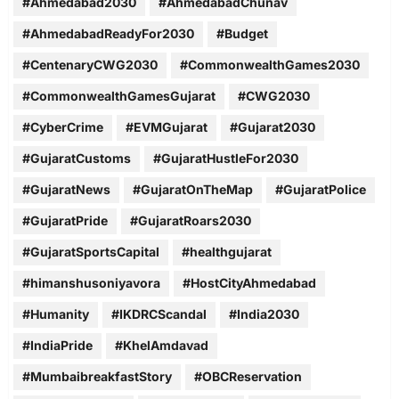
#Ahmedabad2030
#AhmedabadChunav
#AhmedabadReadyFor2030
#Budget
#CentenaryCWG2030
#CommonwealthGames2030
#CommonwealthGamesGujarat
#CWG2030
#CyberCrime
#EVMGujarat
#Gujarat2030
#GujaratCustoms
#GujaratHustleFor2030
#GujaratNews
#GujaratOnTheMap
#GujaratPolice
#GujaratPride
#GujaratRoars2030
#GujaratSportsCapital
#healthgujarat
#himanshusoniyavora
#HostCityAhmedabad
#Humanity
#IKDRCScandal
#India2030
#IndiaPride
#KhelAmdavad
#MumbaibreakfastStory
#OBCReservation