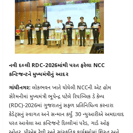
નવી દિલ્લી RDC-2026માંથી પરત ફરેલા NCC
કન્ટિજન્ટને મુખ્યમંત્રીનું આદર
ગાંધીનગર:
લોકભવન ખાતે યોજાયેલી NCCની એટ હોમ
સેરેમનીમાં મુખ્યમંત્રી ભૂપેન્દ્ર પટેલે રિપબ્લિક ડે કેમ્પ
(RDC)-2026માં ગુજરાતનું સફળ પ્રતિનિધિત્વ કરનારા
કેડેટ્સનું સ્વાગત અને સન્માન કર્યું. 30 જાન્યુઆરીએ અમદાવાદ
પરત આવેલા આ કન્ટિજન્ટે દિલ્લીમાં પરેડ, ગાર્ડ ઓફ
ઓનર, પીએમ રેલી અને સાંસ્કૃતિક કાર્યક્રમોમાં શિસ્ત અને