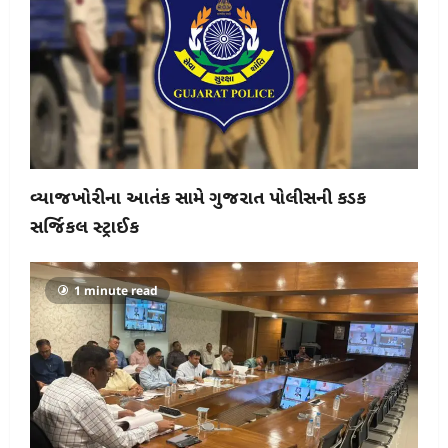
વ્યાજખોરીના આતંક સામે ગુજરાત પોલીસની કડક
સર્જિકલ સ્ટ્રાઈક
1 minute read