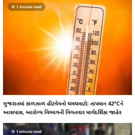
1 minute read
ગુજરાતમાં કાળઝાળ હીટવેવનો ધમધમાટો: તાપમાન 42°Cને
આસપાસ, આરોગ્ય વિભાગની વિગતવાર માર્ગદર્શિકા જાહેર
1 minute read