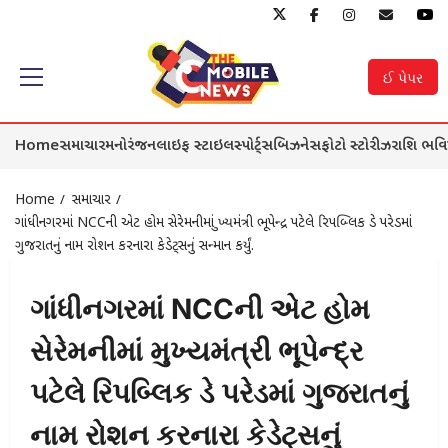
Skip
to
ઈ પેપર
Primary
content
Menu
Home
સમાચાર
મનોરંજન
લાઇફ સ્ટાઇલ
સ્પોર્ટ્સ
બિઝનેસ
ફોટો સ્ટોરીઝ
રાશિ ભવિ
Home
સમાચાર
ગાંધીનગરમાં NCCની એટ હોમ સેરેમનીમાં મુખ્યમંત્રી ભૂપેન્દ્ર પટેલે રિપબ્લિક ડે પરેડમાં
ગુજરાતનું નામ રોશન કરનારા કેડેટ્સનું સન્માન કર્યું.
ગાંધીનગરમાં NCCની એટ હોમ
સેરેમનીમાં મુખ્યમંત્રી ભૂપેન્દ્ર
પટેલે રિપબ્લિક ડે પરેડમાં ગુજરાતનું
નામ રોશન કરનારા કેડેટ્સનું