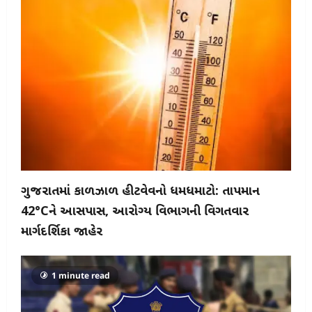
ગુજરાતમાં કાળઝાળ હીટવેવનો ધમધમાટો: તાપમાન
42°Cને આસપાસ, આરોગ્ય વિભાગની વિગતવાર
માર્ગદર્શિકા જાહેર
1 minute read