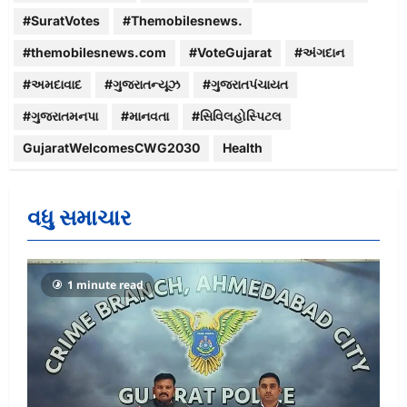
#SuratVotes
#Themobilesnews.
#themobilesnews.com
#VoteGujarat
#અંગદાન
#અમદાવાદ
#ગુજરાતન્યૂઝ
#ગુજરાતપંચાયત
#ગુજરાતમનપા
#માનવતા
#સિવિલહોસ્પિટલ
GujaratWelcomesCWG2030
Health
વધુ સમાચાર
1 minute read