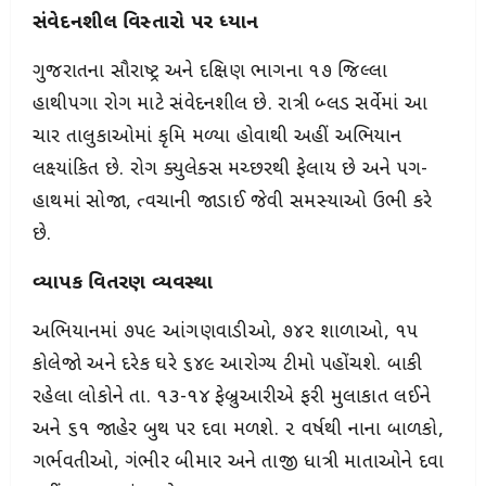
સંવેદનશીલ વિસ્તારો પર ધ્યાન
ગુજરાતના સૌરાષ્ટ્ર અને દક્ષિણ ભાગના ૧૭ જિલ્લા
હાથીપગા રોગ માટે સંવેદનશીલ છે. રાત્રી બ્લડ સર્વેમાં આ
ચાર તાલુકાઓમાં કૃમિ મળ્યા હોવાથી અહીં અભિયાન
લક્ષ્યાંકિત છે. રોગ ક્યુલેક્સ મચ્છરથી ફેલાય છે અને પગ-
હાથમાં સોજા, ત્વચાની જાડાઈ જેવી સમસ્યાઓ ઉભી કરે
છે.
વ્યાપક વિતરણ વ્યવસ્થા
અભિયાનમાં ૭૫૯ આંગણવાડીઓ, ૭૪૨ શાળાઓ, ૧૫
કોલેજો અને દરેક ઘરે ૬૪૯ આરોગ્ય ટીમો પહોંચશે. બાકી
રહેલા લોકોને તા. ૧૩-૧૪ ફેબ્રુઆરીએ ફરી મુલાકાત લઈને
અને ૬૧ જાહેર બુથ પર દવા મળશે. ૨ વર્ષથી નાના બાળકો,
ગર્ભવતીઓ, ગંભીર બીમાર અને તાજી ધાત્રી માતાઓને દવા