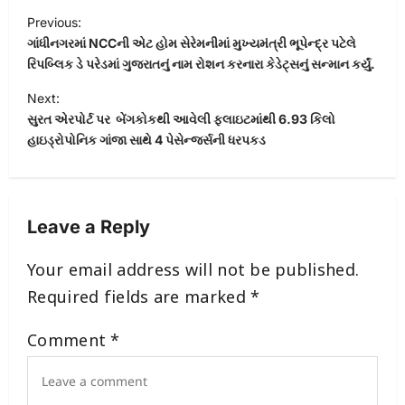
P
Previous:
o
ગાંધીનગરમાં NCCની એટ હોમ સેરેમનીમાં મુખ્યમંત્રી ભૂપેન્દ્ર પટેલે
s
રિપબ્લિક ડે પરેડમાં ગુજરાતનું નામ રોશન કરનારા કેડેટ્સનું સન્માન કર્યું.
t
Next:
સુરત એરપોર્ટ પર બેંગકોકથી આવેલી ફ્લાઇટમાંથી 6.93 કિલો
n
હાઇડ્રોપોનિક ગાંજા સાથે 4 પેસેન્જર્સની ધરપકડ
a
v
i
Leave a Reply
g
a
Your email address will not be published.
t
Required fields are marked
*
i
Comment
*
o
n