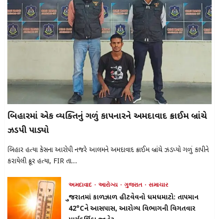
બિહારમાં એક વ્યક્તિનું ગળું કાપનારને અમદાવાદ ક્રાઈમ બ્રાંચે
ઝડપી પાડ્યો
બિહાર હત્યા કેસના આરોપી નજરે આલમને અમદાવાદ ક્રાઈમ બ્રાંચે ઝડપ્યો ગળું કાપીને
કરાયેલી ક્રૂર હત્યા, FIR તા....
અમદાવાદ
આરોગ્ય
ગુજરાત
સમાચાર
ગુજરાતમાં કાળઝાળ હીટવેવનો ધમધમાટો: તાપમાન
42°Cને આસપાસ, આરોગ્ય વિભાગની વિગતવાર