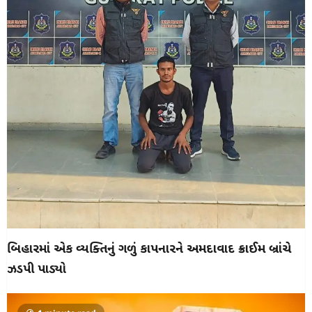
બિહારમાં એક વ્યક્તિનું ગળું કાપનારને અમદાવાદ ક્રાઈમ બ્રાંચે
ઝડપી પાડ્યો