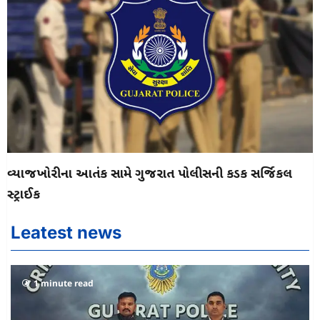
વ્યાજખોરીના આતંક સામે ગુજરાત પોલીસની કડક સર્જિકલ
સ્ટ્રાઈક
Leatest news
1 minute read