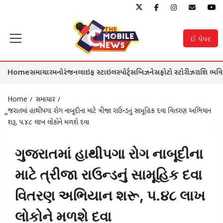
Skip
to
ઈ પેપર
Primary
content
Menu
Home
સમાચાર
મનોરંજન
લાઇફ સ્ટાઇલ
સ્પોર્ટ્સ
બિઝનેસ
ફોટો સ્ટોરીઝ
રાશિ ભવિ
Home
સમાચાર
ગુજરાતમાં હાથીપગા રોગ નાબૂદીના માટે ત્રીજા રાઉન્ડનું સામૂહિક દવા વિતરણ અભિયાન
શરૂ, ૫.૪૮ લાખ લોકોને મળશે દવા
ગુજરાતમાં હાથીપગા રોગ નાબૂદીના
માટે ત્રીજા રાઉન્ડનું સામૂહિક દવા
વિતરણ અભિયાન શરૂ, ૫.૪૮ લાખ
લોકોને મળશે દવા