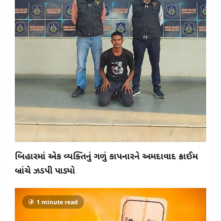
બિહારમાં એક વ્યક્તિનું ગળું કાપનારને અમદાવાદ ક્રાઈમ
બ્રાંચે ઝડપી પાડ્યો
1 minute read