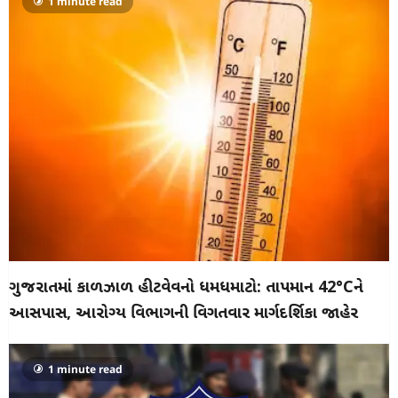
1 minute read
ગુજરાતમાં કાળઝાળ હીટવેવનો ધમધમાટો: તાપમાન 42°Cને
આસપાસ, આરોગ્ય વિભાગની વિગતવાર માર્ગદર્શિકા જાહેર
1 minute read