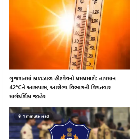
ગુજરાતમાં કાળઝાળ હીટવેવનો ધમધમાટો: તાપમાન
42°Cને આસપાસ, આરોગ્ય વિભાગની વિગતવાર
માર્ગદર્શિકા જાહેર
1 minute read