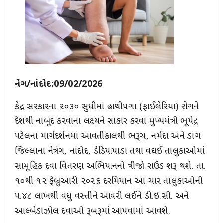
નેત્રંગ/નાંદોદ:09/02/2026
કેન્દ્ર સરકારના ૨૦૩૦ સુધીમાં હાથીપગા (ફાઈલેરિયા) રોગને
દેશથી નાબૂદ કરવાના લક્ષ્યને સાકાર કરવા મુખ્યમંત્રી ભૂપેન્દ્ર
પટેલના માર્ગદર્શનમાં આવતીકાલથી ભરૂચ, નર્મદા અને ડાંગ
જિલ્લાના નેત્રંગ, નાંદોદ, ડેડિયાપાડા તથા વઘઈ તાલુકાઓમાં
સામૂહિક દવા વિતરણ અભિયાનનો ત્રીજો રાઉન્ડ શરૂ થશે. તા.
૧૦થી ૧૨ ફેબ્રુઆરી ૨૦૨૬ દરમિયાન આ ચાર તાલુકાઓની
૫.૪૮ લાખથી વધુ વસ્તીને આવરી લઈને ડી.ઇ.સી. અને
આલ્બેન્ડાઝોલ દવાઓ રૂબરૂમાં આપવામાં આવશે.