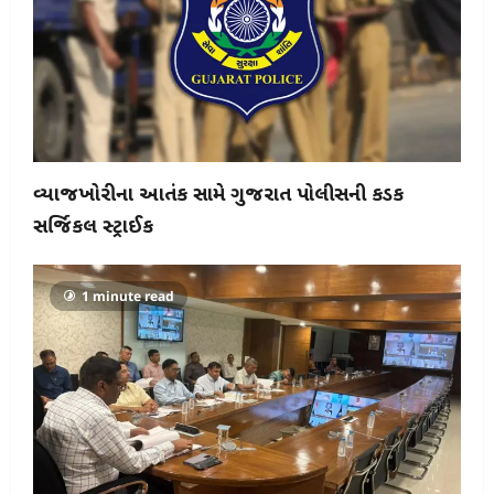
વ્યાજખોરીના આતંક સામે ગુજરાત પોલીસની કડક
સર્જિકલ સ્ટ્રાઈક
1 minute read