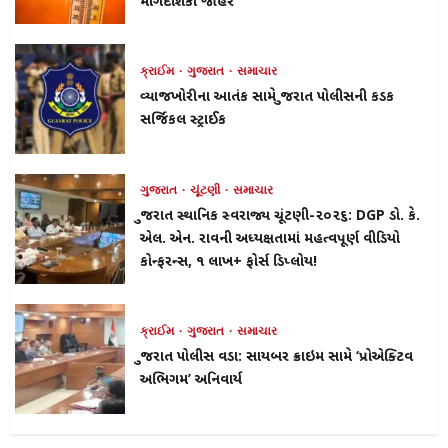
માર્ગદર્શિકા જાહેર
ક્રાઈમ
ગુજરાત
સમાચાર
વ્યાજખોરીના આતંક સામે ગુજરાત પોલીસની કડક
સર્જિકલ સ્ટ્રાઈક
ગુજરાત
ચૂંટણી
સમાચાર
ગુજરાત સ્થાનિક સ્વરાજ્ય ચૂંટણી-૨૦૨૬: DGP ડો. કે.
એલ. એન. રાવની અધ્યક્ષતામાં મહત્વપૂર્ણ વીડિયો
કોન્ફરન્સ, ૧ લાખ+ ફોર્સ ડિપ્લોય!
ક્રાઈમ
ગુજરાત
સમાચાર
ગુજરાત પોલીસ વડા: સાયબર ક્રાઇમ સામે ‘પ્રોએક્ટિવ
અભિગમ’ અનિવાર્ય