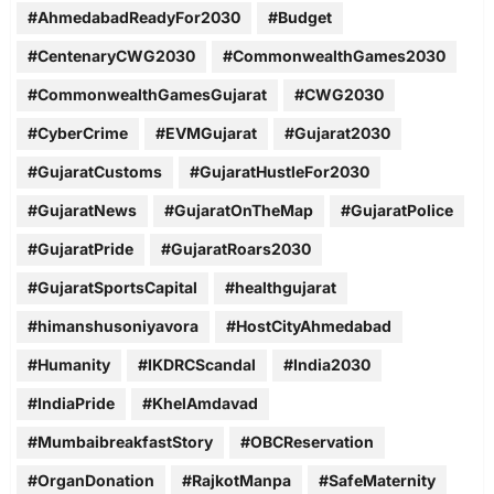
#AhmedabadReadyFor2030
#Budget
#CentenaryCWG2030
#CommonwealthGames2030
#CommonwealthGamesGujarat
#CWG2030
#CyberCrime
#EVMGujarat
#Gujarat2030
#GujaratCustoms
#GujaratHustleFor2030
#GujaratNews
#GujaratOnTheMap
#GujaratPolice
#GujaratPride
#GujaratRoars2030
#GujaratSportsCapital
#healthgujarat
#himanshusoniyavora
#HostCityAhmedabad
#Humanity
#IKDRCScandal
#India2030
#IndiaPride
#KhelAmdavad
#MumbaibreakfastStory
#OBCReservation
#OrganDonation
#RajkotManpa
#SafeMaternity