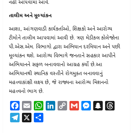
નહીં આપવામાં આવે.
તાલીમ અને મૂલ્યાંકન
આશા, આંગણવાડી કાર્યકર્તાઓ, શિક્ષકો અને આરોગ્ય
ટીમોને તાલીમ આપવામાં આવી છે. ત્રણ મેડીકલ કોલેજોના
પી.એસ.એમ. વિભાગો દ્વારા અભિયાન દરમિયાન અને પછી
મૂલ્યાંકન થશે. આરોગ્ય વિભાગે જનતાને સહકાર આપીને
અભિયાનને સફળ બનાવવાનો આગ્રહ કર્યો છે.આ
અભિયાનથી સ્થાનિક વસ્તીને રોગમુક્ત બનાવવાનું
મહત્ત્વાકાંક્ષી લક્ષ્ય છે, જે રાજ્યના આરોગ્ય મિશનનો
મહત્ત્વનો ભાગ છે.
Facebook
Email
WhatsApp
LinkedIn
Copy
Gmail
Messeng
Snapc
Thr
Link
Telegram
X
Share