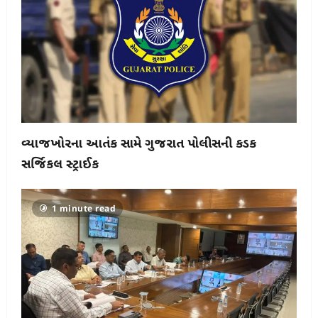
વ્યાજખોરીના આતંક સામે ગુજરાત પોલીસની કડક
સર્જિકલ સ્ટ્રાઈક
1 minute read