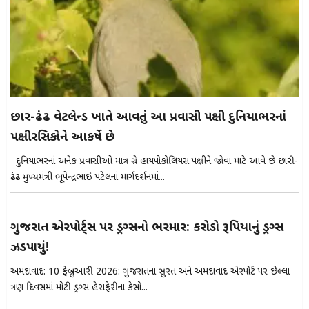
છારી-ઢંઢ વેટલેન્ડ ખાતે આવતું આ પ્રવાસી પક્ષી દુનિયાભરનાં
પક્ષીરસિકોને આકર્ષે છે
દુનિયાભરનાં અનેક પ્રવાસીઓ માત્ર ગ્રે હાયપોકોલિયસ પક્ષીને જોવા માટે આવે છે છારી-
ઢંઢ મુખ્યમંત્રી ભૂપેન્દ્રભાઇ પટેલનાં માર્ગદર્શનમાં...
ગુજરાત એરપોર્ટ્સ પર ડ્રગ્સનો ભરમાર: કરોડો રૂપિયાનું ડ્રગ્સ
ઝડપાયું!
અમદાવાદ: 10 ફેબ્રુઆરી 2026: ગુજરાતના સુરત અને અમદાવાદ એરપોર્ટ પર છેલ્લા
ત્રણ દિવસમાં મોટી ડ્રગ્સ હેરાફેરીના કેસો...