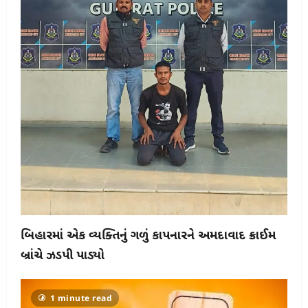
બિહારમાં એક વ્યક્તિનું ગળું કાપનારને અમદાવાદ ક્રાઈમ
બ્રાંચે ઝડપી પાડ્યો
1 minute read