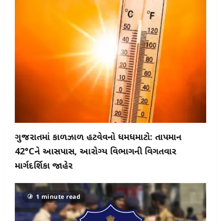
ગુજરાતમાં કાળઝાળ હીટવેવનો ધમધમાટો: તાપમાન
42°Cને આસપાસ, આરોગ્ય વિભાગની વિગતવાર
માર્ગદર્શિકા જાહેર
1 minute read