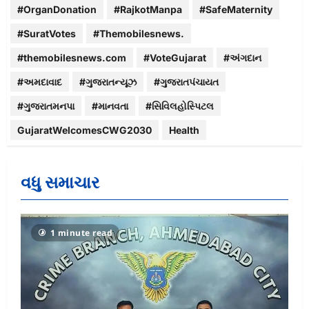
#OrganDonation
#RajkotManpa
#SafeMaternity
#SuratVotes
#Themobilesnews.
#themobilesnews.com
#VoteGujarat
#અંગદાન
#અમદાવાદ
#ગુજરાતન્યૂઝ
#ગુજરાતપંચાયત
#ગુજરાતમનપા
#માનવતા
#સિવિલહોસ્પિટલ
GujaratWelcomesCWG2030
Health
વધુ સમાચાર
1 minute read