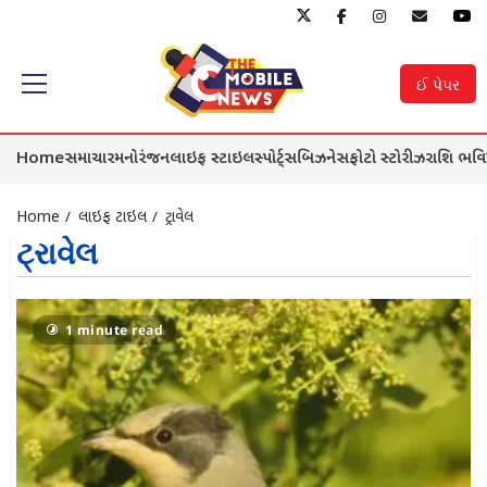
Skip
to
ઈ પેપર
Primary
content
Menu
Home
સમાચાર
મનોરંજન
લાઇફ સ્ટાઇલ
સ્પોર્ટ્સ
બિઝનેસ
ફોટો સ્ટોરીઝ
રાશિ ભવિ
Home
લાઇફ સ્ટાઇલ
ટ્રાવેલ
ટ્રાવેલ
1 minute read