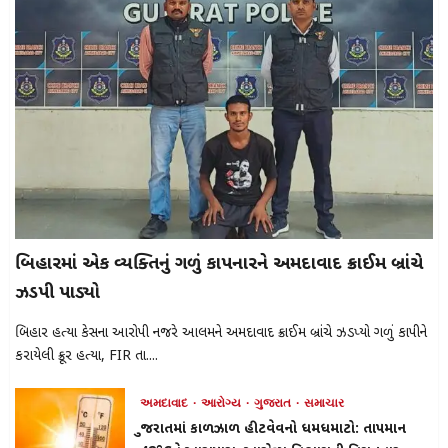
બિહારમાં એક વ્યક્તિનું ગળું કાપનારને અમદાવાદ ક્રાઈમ બ્રાંચે
ઝડપી પાડ્યો
બિહાર હત્યા કેસના આરોપી નજરે આલમને અમદાવાદ ક્રાઈમ બ્રાંચે ઝડપ્યો ગળું કાપીને
કરાયેલી ક્રૂર હત્યા, FIR તા....
અમદાવાદ
આરોગ્ય
ગુજરાત
સમાચાર
ગુજરાતમાં કાળઝાળ હીટવેવનો ધમધમાટો: તાપમાન