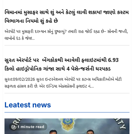
વિમાનમાં મુસાફરી સાથે શું અને કેટલું લાવી શકાય! જાણો કસ્ટમ
વિભાગના નિયમો શું કહે છે
એરપોર્ટ પર મુસાફરી દરમ્યાન સોનું છુપાવ્યું? તમારી રાહ જોઈ રહ્યા છે– સોનાની જપ્તી,
લાખોનો દંડ કે જેલ!...
સુરત એરપોર્ટ પર બેંગકોકથી આવેલી ફ્લાઇટમાંથી 6.93
કિલો હાઇડ્રોપોનિક ગાંજા સાથે 4 પેસેન્જર્સની ધરપકડ
સુરત:09/02/2026 સુરત ઇન્ટરનેશનલ એરપોર્ટ પર કસ્ટમ્સ અધિકારીઓએ મોટી
સફળતા હાંસલ કરી છે. એર ઇન્ડિયા એક્સપ્રેસની ફ્લાઇટ નં....
Leatest news
1 minute read