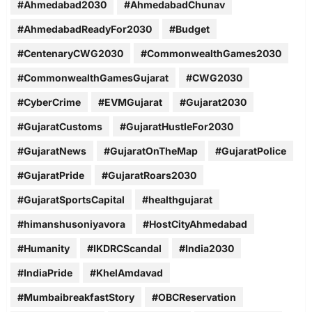
#Ahmedabad2030
#AhmedabadChunav
#AhmedabadReadyFor2030
#Budget
#CentenaryCWG2030
#CommonwealthGames2030
#CommonwealthGamesGujarat
#CWG2030
#CyberCrime
#EVMGujarat
#Gujarat2030
#GujaratCustoms
#GujaratHustleFor2030
#GujaratNews
#GujaratOnTheMap
#GujaratPolice
#GujaratPride
#GujaratRoars2030
#GujaratSportsCapital
#healthgujarat
#himanshusoniyavora
#HostCityAhmedabad
#Humanity
#IKDRCScandal
#India2030
#IndiaPride
#KhelAmdavad
#MumbaibreakfastStory
#OBCReservation