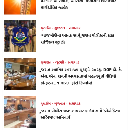
42°Cને આસપાસ, આરોગ્ય વિભાગની વિગતવાર
માર્ગદર્શિકા જાહેર
ક્રાઈમ
ગુજરાત
સમાચાર
વ્યાજખોરીના આતંક સામે ગુજરાત પોલીસની કડક
સર્જિકલ સ્ટ્રાઈક
ગુજરાત
ચૂંટણી
સમાચાર
ગુજરાત સ્થાનિક સ્વરાજ્ય ચૂંટણી-૨૦૨૬: DGP ડો. કે.
એલ. એન. રાવની અધ્યક્ષતામાં મહત્વપૂર્ણ વીડિયો
કોન્ફરન્સ, ૧ લાખ+ ફોર્સ ડિપ્લોય!
ક્રાઈમ
ગુજરાત
સમાચાર
ગુજરાત પોલીસ વડા: સાયબર ક્રાઇમ સામે ‘પ્રોએક્ટિવ
અભિગમ’ અનિવાર્ય