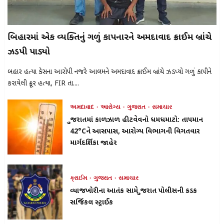
બિહારમાં એક વ્યક્તિનું ગળું કાપનારને અમદાવાદ ક્રાઈમ બ્રાંચે
ઝડપી પાડ્યો
બિહાર હત્યા કેસના આરોપી નજરે આલમને અમદાવાદ ક્રાઈમ બ્રાંચે ઝડપ્યો ગળું કાપીને
કરાયેલી ક્રૂર હત્યા, FIR તા....
અમદાવાદ
આરોગ્ય
ગુજરાત
સમાચાર
ગુજરાતમાં કાળઝાળ હીટવેવનો ધમધમાટો: તાપમાન
42°Cને આસપાસ, આરોગ્ય વિભાગની વિગતવાર
માર્ગદર્શિકા જાહેર
ક્રાઈમ
ગુજરાત
સમાચાર
વ્યાજખોરીના આતંક સામે ગુજરાત પોલીસની કડક
સર્જિકલ સ્ટ્રાઈક