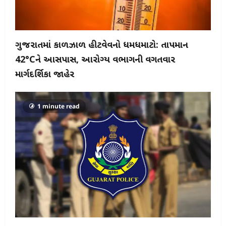
ગુજરાતમાં કાળઝાળ હીટવેવનો ધમધમાટો: તાપમાન
42°Cને આસપાસ, આરોગ્ય વિભાગની વિગતવાર
માર્ગદર્શિકા જાહેર
1 minute read