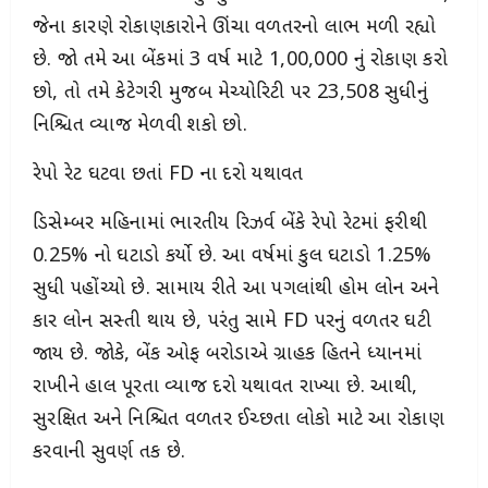
જેના કારણે રોકાણકારોને ઊંચા વળતરનો લાભ મળી રહ્યો
છે. જો તમે આ બેંકમાં 3 વર્ષ માટે ₹1,00,000 નું રોકાણ કરો
છો, તો તમે કેટેગરી મુજબ મેચ્યોરિટી પર ₹23,508 સુધીનું
નિશ્ચિત વ્યાજ મેળવી શકો છો.
રેપો રેટ ઘટવા છતાં FD ના દરો યથાવત
ડિસેમ્બર મહિનામાં ભારતીય રિઝર્વ બેંકે રેપો રેટમાં ફરીથી
0.25% નો ઘટાડો કર્યો છે. આ વર્ષમાં કુલ ઘટાડો 1.25%
સુધી પહોંચ્યો છે. સામાન્ય રીતે આ પગલાંથી હોમ લોન અને
કાર લોન સસ્તી થાય છે, પરંતુ સામે FD પરનું વળતર ઘટી
જાય છે. જોકે, બેંક ઓફ બરોડાએ ગ્રાહક હિતને ધ્યાનમાં
રાખીને હાલ પૂરતા વ્યાજ દરો યથાવત રાખ્યા છે. આથી,
સુરક્ષિત અને નિશ્ચિત વળતર ઈચ્છતા લોકો માટે આ રોકાણ
કરવાની સુવર્ણ તક છે.