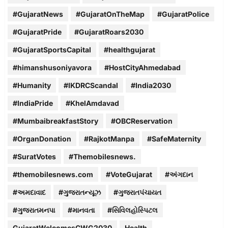
#GujaratNews
#GujaratOnTheMap
#GujaratPolice
#GujaratPride
#GujaratRoars2030
#GujaratSportsCapital
#healthgujarat
#himanshusoniyavora
#HostCityAhmedabad
#Humanity
#IKDRCScandal
#India2030
#IndiaPride
#KhelAmdavad
#MumbaibreakfastStory
#OBCReservation
#OrganDonation
#RajkotManpa
#SafeMaternity
#SuratVotes
#Themobilesnews.
#themobilesnews.com
#VoteGujarat
#અંગદાન
#અમદાવાદ
#ગુજરાતન્યૂઝ
#ગુજરાતપંચાયત
#ગુજરાતમનપા
#માનવતા
#સિવિલહોસ્પિટલ
GujaratWelcomesCWG2030
Health