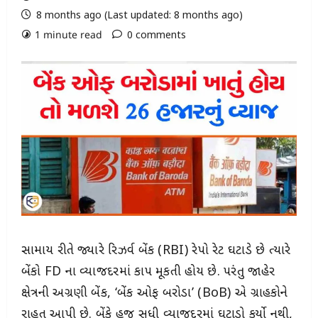
8 months ago (Last updated: 8 months ago)
1 minute read
0 comments
સામાન્ય રીતે જ્યારે રિઝર્વ બેંક (RBI) રેપો રેટ ઘટાડે છે ત્યારે
બેંકો FD ના વ્યાજદરમાં કાપ મૂકતી હોય છે. પરંતુ જાહેર
ક્ષેત્રની અગ્રણી બેંક, ‘બેંક ઓફ બરોડા’ (BoB) એ ગ્રાહકોને
રાહત આપી છે. બેંકે હજુ સુધી વ્યાજદરમાં ઘટાડો કર્યો નથી,