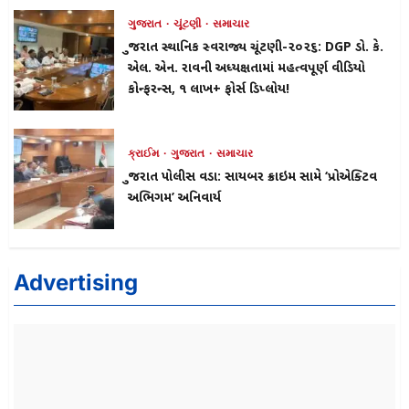
ગુજરાત
ચૂંટણી
સમાચાર
ગુજરાત સ્થાનિક સ્વરાજ્ય ચૂંટણી-૨૦૨૬: DGP ડો. કે.
એલ. એન. રાવની અધ્યક્ષતામાં મહત્વપૂર્ણ વીડિયો
કોન્ફરન્સ, ૧ લાખ+ ફોર્સ ડિપ્લોય!
ક્રાઈમ
ગુજરાત
સમાચાર
ગુજરાત પોલીસ વડા: સાયબર ક્રાઇમ સામે ‘પ્રોએક્ટિવ
અભિગમ’ અનિવાર્ય
Advertising