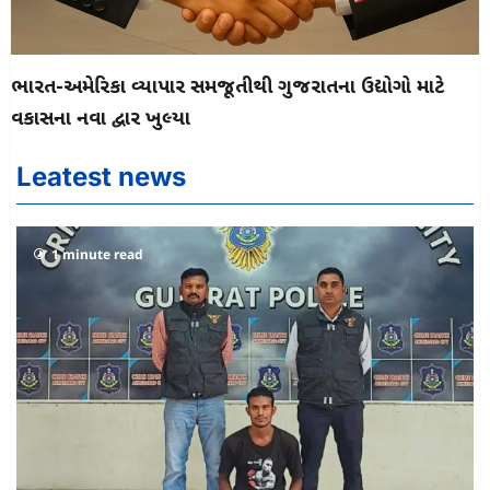
ભારત-અમેરિકા વ્યાપાર સમજૂતીથી ગુજરાતના ઉદ્યોગો માટે
વિકાસના નવા દ્વાર ખુલ્યા
Leatest news
1 minute read