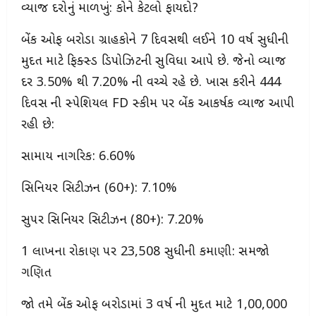
વ્યાજ દરોનું માળખું: કોને કેટલો ફાયદો?
બેંક ઓફ બરોડા ગ્રાહકોને 7 દિવસથી લઈને 10 વર્ષ સુધીની
મુદત માટે ફિક્સ્ડ ડિપોઝિટની સુવિધા આપે છે. જેનો વ્યાજ
દર 3.50% થી 7.20% ની વચ્ચે રહે છે. ખાસ કરીને 444
દિવસ ની સ્પેશિયલ FD સ્કીમ પર બેંક આકર્ષક વ્યાજ આપી
રહી છે:
સામાન્ય નાગરિક: 6.60%
સિનિયર સિટીઝન (60+): 7.10%
સુપર સિનિયર સિટીઝન (80+): 7.20%
₹1 લાખના રોકાણ પર ₹23,508 સુધીની કમાણી: સમજો
ગણિત
જો તમે બેંક ઓફ બરોડામાં 3 વર્ષ ની મુદત માટે ₹1,00,000