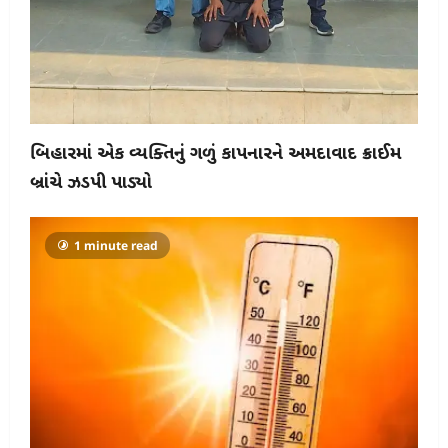
બિહારમાં એક વ્યક્તિનું ગળું કાપનારને અમદાવાદ ક્રાઈમ
બ્રાંચે ઝડપી પાડ્યો
1 minute read