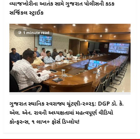
વ્યાજખોરીના આતંક સામે ગુજરાત પોલીસની કડક
સર્જિકલ સ્ટ્રાઈક
1 minute read
ગુજરાત સ્થાનિક સ્વરાજ્ય ચૂંટણી-૨૦૨૬: DGP ડો. કે.
એલ. એન. રાવની અધ્યક્ષતામાં મહત્વપૂર્ણ વીડિયો
કોન્ફરન્સ, ૧ લાખ+ ફોર્સ ડિપ્લોય!