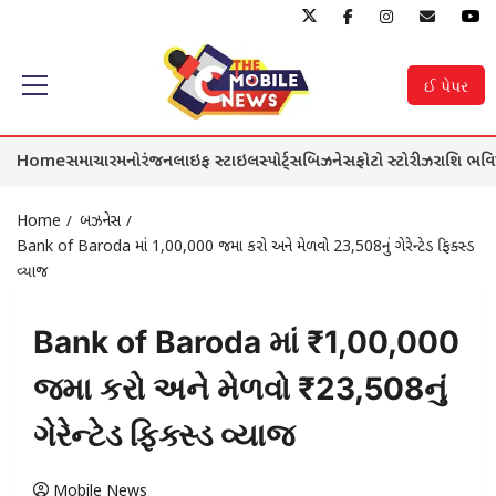
Skip
to
ઈ પેપર
Primary
content
Menu
Home
સમાચાર
મનોરંજન
લાઇફ સ્ટાઇલ
સ્પોર્ટ્સ
બિઝનેસ
ફોટો સ્ટોરીઝ
રાશિ ભવિ
Home
બિઝનેસ
Bank of Baroda માં ₹1,00,000 જમા કરો અને મેળવો ₹23,508નું ગેરેન્ટેડ ફિક્સ્ડ
વ્યાજ
Bank of Baroda માં ₹1,00,000
જમા કરો અને મેળવો ₹23,508નું
ગેરેન્ટેડ ફિક્સ્ડ વ્યાજ
Mobile News