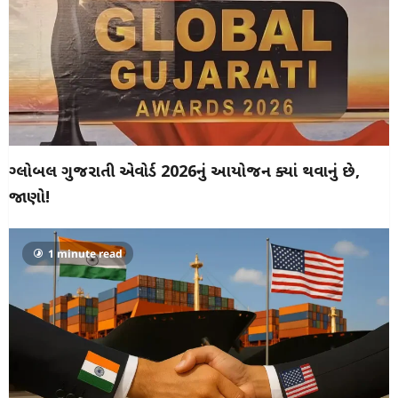
ગ્લોબલ ગુજરાતી એવોર્ડ 2026નું આયોજન ક્યાં થવાનું છે,
જાણો!
1 minute read