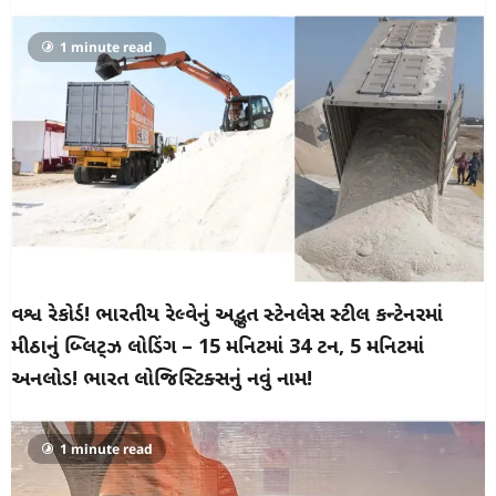
1 minute read
વિશ્વ રેકોર્ડ! ભારતીય રેલ્વેનું અદ્ભુત સ્ટેનલેસ સ્ટીલ કન્ટેનરમાં
મીઠાનું બ્લિટ્ઝ લોડિંગ – 15 મિનિટમાં 34 ટન, 5 મિનિટમાં
અનલોડ! ભારત લોજિસ્ટિક્સનું નવું નામ!
1 minute read