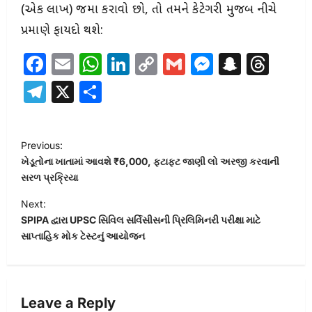
(એક લાખ) જમા કરાવો છો, તો તમને કેટેગરી મુજબ નીચે
પ્રમાણે ફાયદો થશે:
Facebook
Email
WhatsApp
LinkedIn
Copy
Gmail
Messeng
Snapc
Thr
Link
Telegram
X
Share
P
Previous:
o
ખેડૂતોના ખાતામાં આવશે ₹6,000, ફટાફટ જાણી લો અરજી કરવાની
s
સરળ પ્રક્રિયા
t
Next:
SPIPA દ્વારા UPSC સિવિલ સર્વિસીસની પ્રિલિમિનરી પરીક્ષા માટે
n
સાપ્તાહિક મોક ટેસ્ટનું આયોજન
a
v
i
Leave a Reply
g