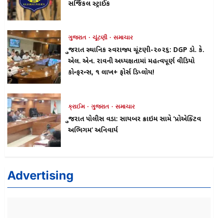
સર્જિકલ સ્ટ્રાઈક
ગુજરાત
ચૂંટણી
સમાચાર
ગુજરાત સ્થાનિક સ્વરાજ્ય ચૂંટણી-૨૦૨૬: DGP ડો. કે.
એલ. એન. રાવની અધ્યક્ષતામાં મહત્વપૂર્ણ વીડિયો
કોન્ફરન્સ, ૧ લાખ+ ફોર્સ ડિપ્લોય!
ક્રાઈમ
ગુજરાત
સમાચાર
ગુજરાત પોલીસ વડા: સાયબર ક્રાઇમ સામે ‘પ્રોએક્ટિવ
અભિગમ’ અનિવાર્ય
Advertising