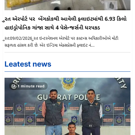
સુરત એરપોર્ટ પર બેંગકોકથી આવેલી ફ્લાઇટમાંથી 6.93 કિલો
હાઇડ્રોપોનિક ગાંજા સાથે 4 પેસેન્જર્સની ધરપકડ
સુરત:09/02/2026 સુરત ઇન્ટરનેશનલ એરપોર્ટ પર કસ્ટમ્સ અધિકારીઓએ મોટી
સફળતા હાંસલ કરી છે. એર ઇન્ડિયા એક્સપ્રેસની ફ્લાઇટ નં....
Leatest news
1 minute read