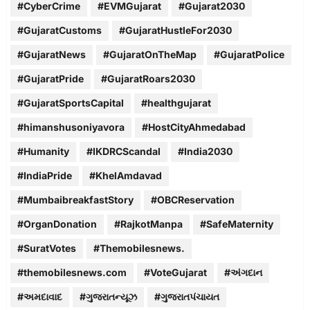
#CyberCrime
#EVMGujarat
#Gujarat2030
#GujaratCustoms
#GujaratHustleFor2030
#GujaratNews
#GujaratOnTheMap
#GujaratPolice
#GujaratPride
#GujaratRoars2030
#GujaratSportsCapital
#healthgujarat
#himanshusoniyavora
#HostCityAhmedabad
#Humanity
#IKDRCScandal
#India2030
#IndiaPride
#KhelAmdavad
#MumbaibreakfastStory
#OBCReservation
#OrganDonation
#RajkotManpa
#SafeMaternity
#SuratVotes
#Themobilesnews.
#themobilesnews.com
#VoteGujarat
#અંગદાન
#અમદાવાદ
#ગુજરાતન્યૂઝ
#ગુજરાતપંચાયત