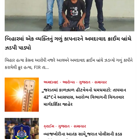
બિહારમાં એક વ્યક્તિનું ગળું કાપનારને અમદાવાદ ક્રાઈમ બ્રાંચે
ઝડપી પાડ્યો
બિહાર હત્યા કેસના આરોપી નજરે આલમને અમદાવાદ ક્રાઈમ બ્રાંચે ઝડપ્યો ગળું કાપીને
કરાયેલી ક્રૂર હત્યા, FIR તા....
અમદાવાદ
આરોગ્ય
ગુજરાત
સમાચાર
ગુજરાતમાં કાળઝાળ હીટવેવનો ધમધમાટો: તાપમાન
42°Cને આસપાસ, આરોગ્ય વિભાગની વિગતવાર
માર્ગદર્શિકા જાહેર
ક્રાઈમ
ગુજરાત
સમાચાર
વ્યાજખોરીના આતંક સામે ગુજરાત પોલીસની કડક