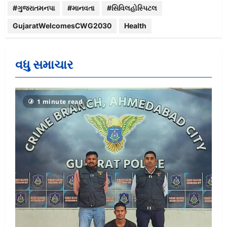
#ગુજરાતમનપા
#માનવતા
#સિવિલહોસ્પિટલ
GujaratWelcomesCWG2030
Health
વધુ સમાચાર
1 minute read