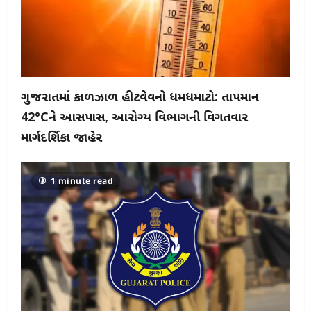
ગુજરાતમાં કાળઝાળ હીટવેવનો ધમધમાટો: તાપમાન
42°Cને આસપાસ, આરોગ્ય વિભાગની વિગતવાર
માર્ગદર્શિકા જાહેર
1 minute read