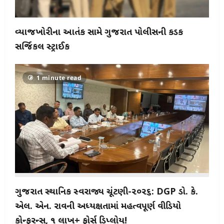
વ્યાજખોરીના આતંક સામે ગુજરાત પોલીસની કડક
સર્જિકલ સ્ટ્રાઈક
1 minute read
ગુજરાત સ્થાનિક સ્વરાજ્ય ચૂંટણી-૨૦૨૬: DGP ડો. કે.
એલ. એન. રાવની અધ્યક્ષતામાં મહત્વપૂર્ણ વીડિયો
કોન્ફરન્સ, ૧ લાખ+ ફોર્સ ડિપ્લોય!