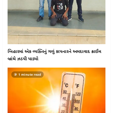
બિહારમાં એક વ્યક્તિનું ગળું કાપનારને અમદાવાદ ક્રાઈમ
બ્રાંચે ઝડપી પાડ્યો
1 minute read