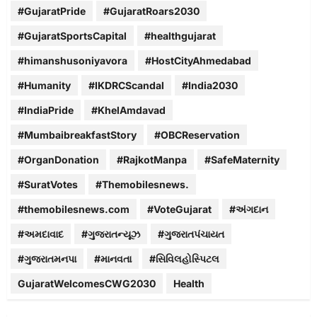
#GujaratPride
#GujaratRoars2030
#GujaratSportsCapital
#healthgujarat
#himanshusoniyavora
#HostCityAhmedabad
#Humanity
#IKDRCScandal
#India2030
#IndiaPride
#KhelAmdavad
#MumbaibreakfastStory
#OBCReservation
#OrganDonation
#RajkotManpa
#SafeMaternity
#SuratVotes
#Themobilesnews.
#themobilesnews.com
#VoteGujarat
#અંગદાન
#અમદાવાદ
#ગુજરાતન્યૂઝ
#ગુજરાતપંચાયત
#ગુજરાતમનપા
#માનવતા
#સિવિલહોસ્પિટલ
GujaratWelcomesCWG2030
Health