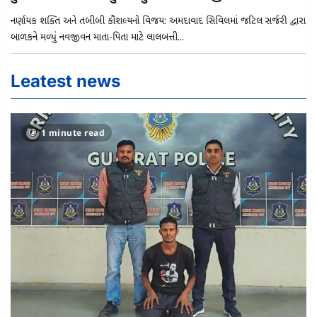
નિર્ણાયક શક્તિ અને તબીબી કૌશલ્યનો વિજય: અમદાવાદ સિવિલમાં જટિલ સર્જરી દ્વારા
બાળકને મળ્યું નવજીવન માતા-પિતા માટે લાલબત્તી...
Leatest news
1 minute read