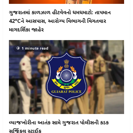
ગુજરાતમાં કાળઝાળ હીટવેવનો ધમધમાટો: તાપમાન
42°Cને આસપાસ, આરોગ્ય વિભાગની વિગતવાર
માર્ગદર્શિકા જાહેર
1 minute read
વ્યાજખોરીના આતંક સામે ગુજરાત પોલીસની કડક
સર્જિકલ સ્ટ્રાઈક