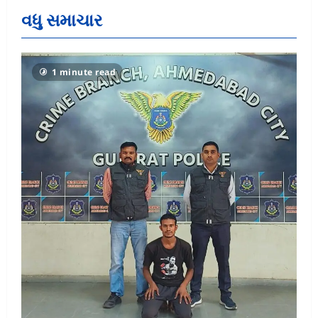
વધુ સમાચાર
1 minute read