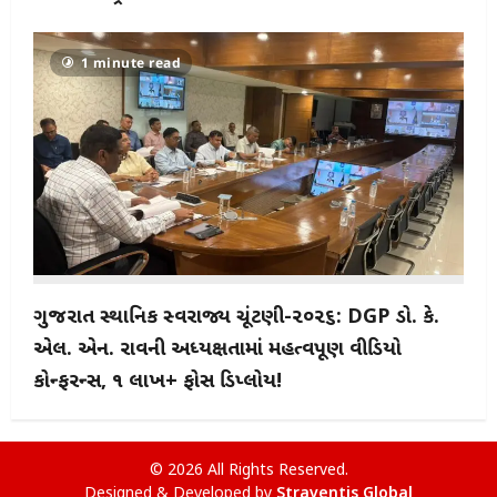
1 minute read
ગુજરાત સ્થાનિક સ્વરાજ્ય ચૂંટણી-૨૦૨૬: DGP ડો. કે.
એલ. એન. રાવની અધ્યક્ષતામાં મહત્વપૂર્ણ વીડિયો
કોન્ફરન્સ, ૧ લાખ+ ફોર્સ ડિપ્લોય!
© 2026 All Rights Reserved.
Designed & Developed by
Straventis Global