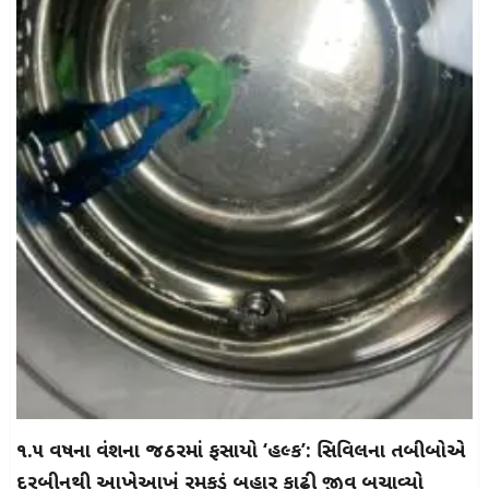
૧.૫ વર્ષના વંશના જઠરમાં ફસાયો ‘હલ્ક’: સિવિલના તબીબોએ
દુરબીનથી આખેઆખું રમકડું બહાર કાઢી જીવ બચાવ્યો