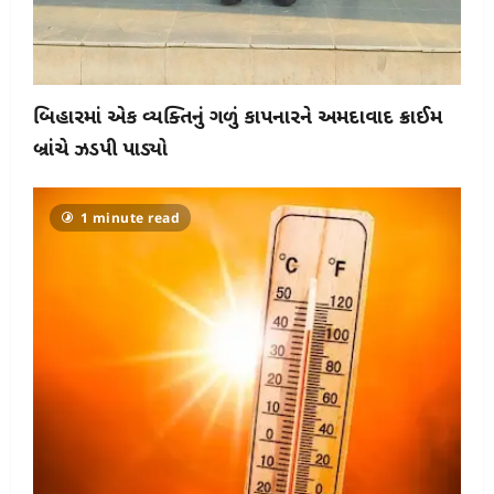
બિહારમાં એક વ્યક્તિનું ગળું કાપનારને અમદાવાદ ક્રાઈમ
બ્રાંચે ઝડપી પાડ્યો
1 minute read