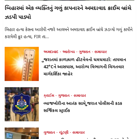
બિહારમાં એક વ્યક્તિનું ગળું કાપનારને અમદાવાદ ક્રાઈમ બ્રાંચે
ઝડપી પાડ્યો
બિહાર હત્યા કેસના આરોપી નજરે આલમને અમદાવાદ ક્રાઈમ બ્રાંચે ઝડપ્યો ગળું કાપીને
કરાયેલી ક્રૂર હત્યા, FIR તા....
અમદાવાદ
આરોગ્ય
ગુજરાત
સમાચાર
ગુજરાતમાં કાળઝાળ હીટવેવનો ધમધમાટો: તાપમાન
42°Cને આસપાસ, આરોગ્ય વિભાગની વિગતવાર
માર્ગદર્શિકા જાહેર
ક્રાઈમ
ગુજરાત
સમાચાર
વ્યાજખોરીના આતંક સામે ગુજરાત પોલીસની કડક
સર્જિકલ સ્ટ્રાઈક
ગુજરાત
ચૂંટણી
સમાચાર