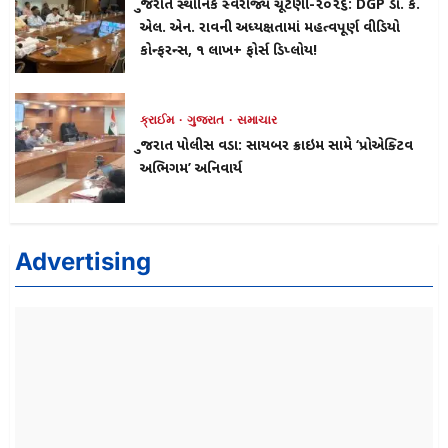
ગુજરાત સ્થાનિક સ્વરાજ્ય ચૂંટણી-૨૦૨૬: DGP ડો. કે.
એલ. એન. રાવની અધ્યક્ષતામાં મહત્વપૂર્ણ વીડિયો
કોન્ફરન્સ, ૧ લાખ+ ફોર્સ ડિપ્લોય!
ક્રાઈમ
ગુજરાત
સમાચાર
ગુજરાત પોલીસ વડા: સાયબર ક્રાઇમ સામે ‘પ્રોએક્ટિવ
અભિગમ’ અનિવાર્ય
Advertising