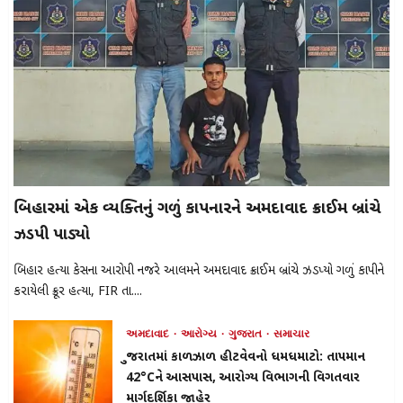
બિહારમાં એક વ્યક્તિનું ગળું કાપનારને અમદાવાદ ક્રાઈમ બ્રાંચે
ઝડપી પાડ્યો
બિહાર હત્યા કેસના આરોપી નજરે આલમને અમદાવાદ ક્રાઈમ બ્રાંચે ઝડપ્યો ગળું કાપીને
કરાયેલી ક્રૂર હત્યા, FIR તા....
અમદાવાદ
આરોગ્ય
ગુજરાત
સમાચાર
ગુજરાતમાં કાળઝાળ હીટવેવનો ધમધમાટો: તાપમાન
42°Cને આસપાસ, આરોગ્ય વિભાગની વિગતવાર
માર્ગદર્શિકા જાહેર