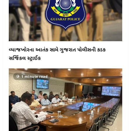
વ્યાજખોરીના આતંક સામે ગુજરાત પોલીસની કડક
સર્જિકલ સ્ટ્રાઈક
1 minute read