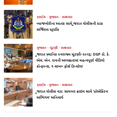
ક્રાઈમ
ગુજરાત
સમાચાર
વ્યાજખોરીના આતંક સામે ગુજરાત પોલીસની કડક
સર્જિકલ સ્ટ્રાઈક
ગુજરાત
ચૂંટણી
સમાચાર
ગુજરાત સ્થાનિક સ્વરાજ્ય ચૂંટણી-૨૦૨૬: DGP ડો. કે.
એલ. એન. રાવની અધ્યક્ષતામાં મહત્વપૂર્ણ વીડિયો
કોન્ફરન્સ, ૧ લાખ+ ફોર્સ ડિપ્લોય!
ક્રાઈમ
ગુજરાત
સમાચાર
ગુજરાત પોલીસ વડા: સાયબર ક્રાઇમ સામે ‘પ્રોએક્ટિવ
અભિગમ’ અનિવાર્ય