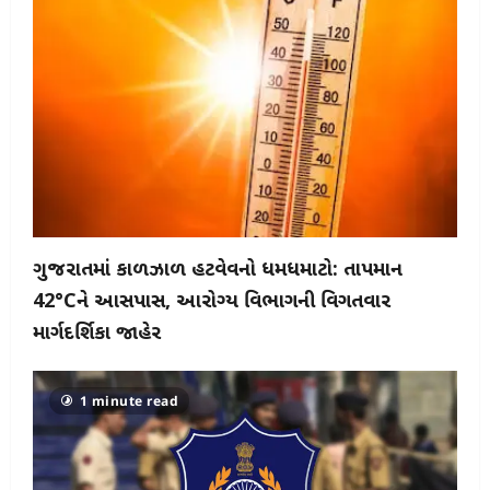
ગુજરાતમાં કાળઝાળ હીટવેવનો ધમધમાટો: તાપમાન
42°Cને આસપાસ, આરોગ્ય વિભાગની વિગતવાર
માર્ગદર્શિકા જાહેર
1 minute read