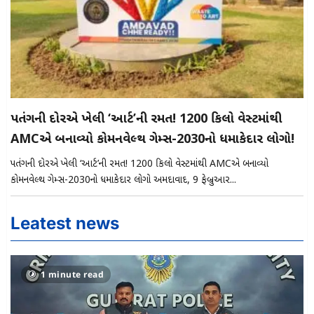
પતંગની દોરીએ ખેલી ‘આર્ટ’ની રમત! 1200 કિલો વેસ્ટમાંથી
AMCએ બનાવ્યો કોમનવેલ્થ ગેમ્સ-2030નો ધમાકેદાર લોગો!
પતંગની દોરીએ ખેલી ‘આર્ટ’ની રમત! 1200 કિલો વેસ્ટમાંથી AMCએ બનાવ્યો
કોમનવેલ્થ ગેમ્સ-2030નો ધમાકેદાર લોગો અમદાવાદ, 9 ફેબ્રુઆરી...
Leatest news
1 minute read