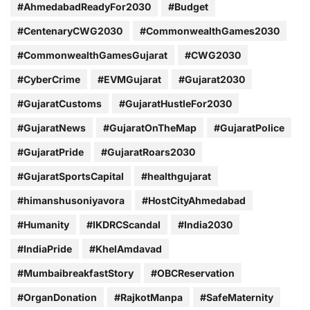
#AhmedabadReadyFor2030
#Budget
#CentenaryCWG2030
#CommonwealthGames2030
#CommonwealthGamesGujarat
#CWG2030
#CyberCrime
#EVMGujarat
#Gujarat2030
#GujaratCustoms
#GujaratHustleFor2030
#GujaratNews
#GujaratOnTheMap
#GujaratPolice
#GujaratPride
#GujaratRoars2030
#GujaratSportsCapital
#healthgujarat
#himanshusoniyavora
#HostCityAhmedabad
#Humanity
#IKDRCScandal
#India2030
#IndiaPride
#KhelAmdavad
#MumbaibreakfastStory
#OBCReservation
#OrganDonation
#RajkotManpa
#SafeMaternity