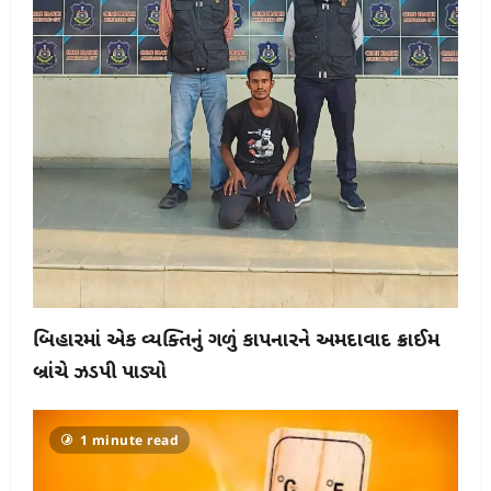
બિહારમાં એક વ્યક્તિનું ગળું કાપનારને અમદાવાદ ક્રાઈમ
બ્રાંચે ઝડપી પાડ્યો
1 minute read