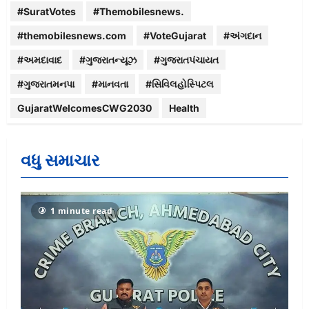
#SuratVotes
#Themobilesnews.
#themobilesnews.com
#VoteGujarat
#અંગદાન
#અમદાવાદ
#ગુજરાતન્યૂઝ
#ગુજરાતપંચાયત
#ગુજરાતમનપા
#માનવતા
#સિવિલહોસ્પિટલ
GujaratWelcomesCWG2030
Health
વધુ સમાચાર
1 minute read