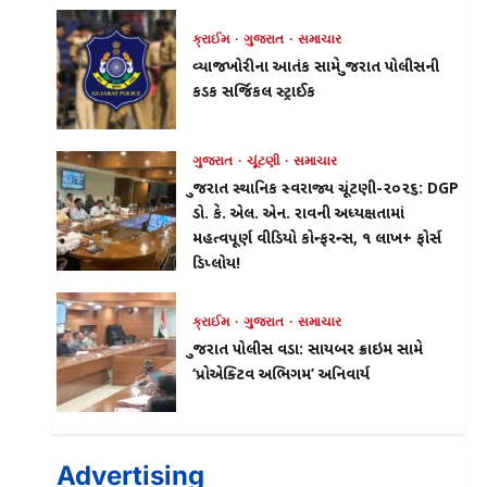
પાડ્યો
ક્રાઈમ
ગુજરાત
સમાચાર
વ્યાજખોરીના આતંક સામે ગુજરાત પોલીસની
કડક સર્જિકલ સ્ટ્રાઈક
ગુજરાત
ચૂંટણી
સમાચાર
ગુજરાત સ્થાનિક સ્વરાજ્ય ચૂંટણી-૨૦૨૬: DGP
ડો. કે. એલ. એન. રાવની અધ્યક્ષતામાં
મહત્વપૂર્ણ વીડિયો કોન્ફરન્સ, ૧ લાખ+ ફોર્સ
ડિપ્લોય!
ક્રાઈમ
ગુજરાત
સમાચાર
ગુજરાત પોલીસ વડા: સાયબર ક્રાઇમ સામે
‘પ્રોએક્ટિવ અભિગમ’ અનિવાર્ય
Advertising