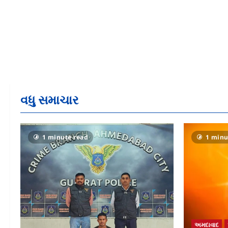
વધુ સમાચાર
1 minute read
1 minu
અમદાવાદ