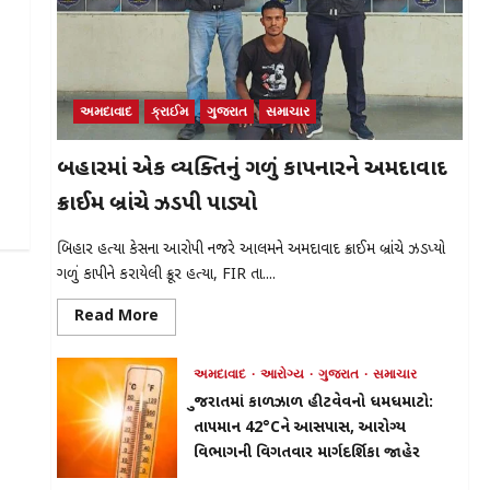
અમદાવાદ
ક્રાઈમ
ગુજરાત
સમાચાર
બિહારમાં એક વ્યક્તિનું ગળું કાપનારને અમદાવાદ
ક્રાઈમ બ્રાંચે ઝડપી પાડ્યો
બિહાર હત્યા કેસના આરોપી નજરે આલમને અમદાવાદ ક્રાઈમ બ્રાંચે ઝડપ્યો
ગળું કાપીને કરાયેલી ક્રૂર હત્યા, FIR તા....
Read
Read More
more
about
બિહારમાં
અમદાવાદ
આરોગ્ય
ગુજરાત
સમાચાર
એક
વ્યક્તિનું
ગુજરાતમાં કાળઝાળ હીટવેવનો ધમધમાટો:
ગળું
કાપનારને
તાપમાન 42°Cને આસપાસ, આરોગ્ય
અમદાવાદ
ક્રાઈમ
વિભાગની વિગતવાર માર્ગદર્શિકા જાહેર
બ્રાંચે
ઝડપી