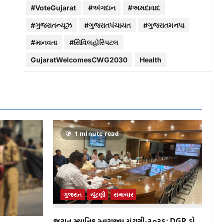
#VoteGujarat
#અંગદાન
#અમદાવાદ
#ગુજરાતન્યૂઝ
#ગુજરાતપંચાયત
#ગુજરાતમનપા
#માનવતા
#સિવિલહોસ્પિટલ
GujaratWelcomesCWG2030
Health
1 minute read
ગુજરાત
ચૂંટણી
સમાચાર