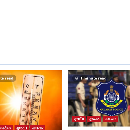
te read
1 minute read
ક્રાઈમ
ગુજરાત
સમાચાર
આરોગ્ય
ગુજરાત
સમાચાર