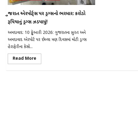
ગુજરાત એરપોર્ટ્સ પર ડ્રગ્સનો ભરમાર: કરોડો
રૂપિયાનું ડ્રગ્સ ઝડપાયું!
અમદાવાદ: 10 ફેબ્રુઆરી 2026: ગુજરાતના સુરત અને
અમદાવાદ એરપોર્ટ પર છેલ્લા ત્રણ દિવસમાં મોટી ડ્રગ્સ
હેરાફેરીના કેસો...
Read
Read More
more
about
ગુજરાત
એરપોર્ટ્સ
પર
ડ્રગ્સનો
ભરમાર:
કરોડો
રૂપિયાનું
ડ્રગ્સ
ઝડપાયું!