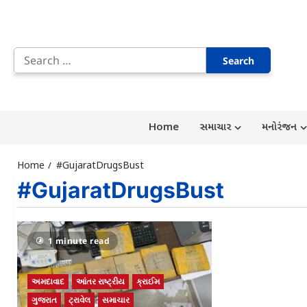
Skip
to
Search
content
for:
Home
સમાચાર
મનોરંજન
Home
#GujaratDrugsBust
#GujaratDrugsBust
1 minute read
અમદાવાદ
આંતર રાષ્ટ્રીય
ક્રાઈમ
ગુજરાત
ટ્રાવેલ
સમાચાર