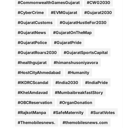
#CommonwealthGamesGujarat
#CWG2030
#CyberCrime
#EVMGujarat
#Gujarat2030
#GujaratCustoms
#GujaratHustleFor2030
#GujaratNews
#GujaratOnTheMap
#GujaratPolice
#GujaratPride
#GujaratRoars2030
#GujaratSportsCapital
#healthgujarat
#himanshusoniyavora
#HostCityAhmedabad
#Humanity
#IKDRCScandal
#India2030
#IndiaPride
#KhelAmdavad
#MumbaibreakfastStory
#OBCReservation
#OrganDonation
#RajkotManpa
#SafeMaternity
#SuratVotes
#Themobilesnews.
#themobilesnews.com