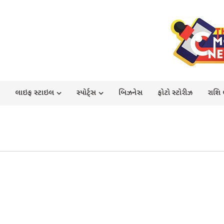
લાઇફ સ્ટાઇલ
સ્પોર્ટ્સ
બિઝનેસ
ફોટો સ્ટોરીઝ
રાશિ