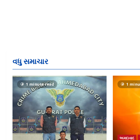
વધુ સમાચાર
1 minute read
1 minu
અમદાવાદ