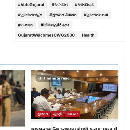
#VoteGujarat
#અંગદાન
#અમદાવાદ
#ગુજરાતન્યૂઝ
#ગુજરાતપંચાયત
#ગુજરાતમનપા
#માનવતા
#સિવિલહોસ્પિટલ
GujaratWelcomesCWG2030
Health
1 minute read
ગુજરાત
ચૂંટણી
સમાચાર