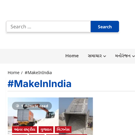
Skip
to
Search
content
for:
Home
સમાચાર
મનોરંજન
Home
#MakeInIndia
#MakeInIndia
1 minute read
આંતર રાષ્ટ્રીય
ગુજરાત
બિઝનેસ