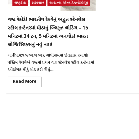
રાષ્ટ્રીય
સમાચાર
સાયન્સ એન્ડ ટેકનોલોજી
વિશ્વ રેકોર્ડ! ભારતીય રેલ્વેનું અદ્ભુત સ્ટેનલેસ
સ્ટીલ કન્ટેનરમાં મીઠાનું બ્લિટ્ઝ લોડિંગ – 15
મિનિટમાં 34 ટન, 5 મિનિટમાં અનલોડ! ભારત
લોજિસ્ટિક્સનું નવું નામ!
ગાંધીધામ:૧૦/૦૨/૨૦૨૬ ગાંધીધામમાં ઇતિહાસ રચાયો!
પશ્ચિમ રેલવેએ વિશ્વમાં પ્રથમ વાર સ્ટેનલેસ સ્ટીલ કન્ટેનરમાં
ઔદ્યોગિક મીઠું લોડ કરી દીધું....
Read
Read More
more
about
વિશ્વ
રેકોર્ડ!
ભારતીય
રેલ્વેનું
અદ્ભુત
સ્ટેનલેસ
સ્ટીલ
કન્ટેનરમાં
મીઠાનું
બ્લિટ્ઝ
લોડિંગ