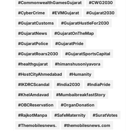
#CommonwealthGamesGujarat
#CWG2030
#CyberCrime
#EVMGujarat
#Gujarat2030
#GujaratCustoms
#GujaratHustleFor2030
#GujaratNews
#GujaratOnTheMap
#GujaratPolice
#GujaratPride
#GujaratRoars2030
#GujaratSportsCapital
#healthgujarat
#himanshusoniyavora
#HostCityAhmedabad
#Humanity
#IKDRCScandal
#India2030
#IndiaPride
#KhelAmdavad
#MumbaibreakfastStory
#OBCReservation
#OrganDonation
#RajkotManpa
#SafeMaternity
#SuratVotes
#Themobilesnews.
#themobilesnews.com