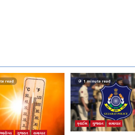
te read
1 minute read
ક્રાઈમ
ગુજરાત
સમાચાર
આરોગ્ય
ગુજરાત
સમાચાર