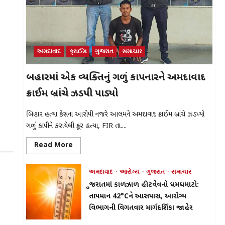
અમદાવાદ
ક્રાઈમ
ગુજરાત
સમાચાર
બિહારમાં એક વ્યક્તિનું ગળું કાપનારને અમદાવાદ
ક્રાઈમ બ્રાંચે ઝડપી પાડ્યો
બિહાર હત્યા કેસના આરોપી નજરે આલમને અમદાવાદ ક્રાઈમ બ્રાંચે ઝડપ્યો
ગળું કાપીને કરાયેલી ક્રૂર હત્યા, FIR તા....
Read
Read More
more
about
બિહારમાં
અમદાવાદ
આરોગ્ય
ગુજરાત
સમાચાર
એક
વ્યક્તિનું
ગુજરાતમાં કાળઝાળ હીટવેવનો ધમધમાટો:
ગળું
કાપનારને
તાપમાન 42°Cને આસપાસ, આરોગ્ય
અમદાવાદ
ક્રાઈમ
વિભાગની વિગતવાર માર્ગદર્શિકા જાહેર
બ્રાંચે
ઝડપી