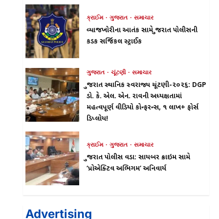
પાડ્યો
ક્રાઈમ
ગુજરાત
સમાચાર
વ્યાજખોરીના આતંક સામે ગુજરાત પોલીસની
કડક સર્જિકલ સ્ટ્રાઈક
ગુજરાત
ચૂંટણી
સમાચાર
ગુજરાત સ્થાનિક સ્વરાજ્ય ચૂંટણી-૨૦૨૬: DGP
ડો. કે. એલ. એન. રાવની અધ્યક્ષતામાં
મહત્વપૂર્ણ વીડિયો કોન્ફરન્સ, ૧ લાખ+ ફોર્સ
ડિપ્લોય!
ક્રાઈમ
ગુજરાત
સમાચાર
ગુજરાત પોલીસ વડા: સાયબર ક્રાઇમ સામે
‘પ્રોએક્ટિવ અભિગમ’ અનિવાર્ય
Advertising