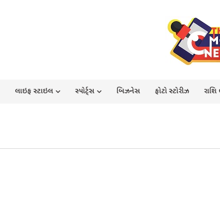
લાઇફ સ્ટાઇલ
સ્પોર્ટ્સ
બિઝનેસ
ફોટો સ્ટોરીઝ
રાશિ