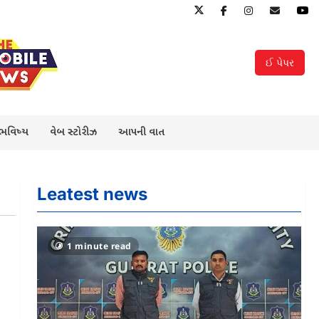
ઈ પેપર
 ભવિષ્ય
વેબ સ્ટોરીઝ
આપની વાત
Leatest news
1 minute read