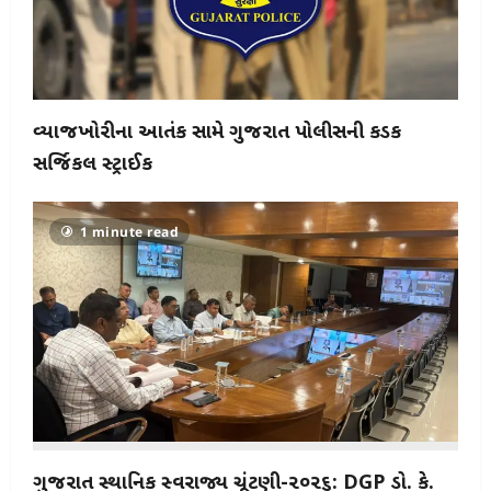
વ્યાજખોરીના આતંક સામે ગુજરાત પોલીસની કડક
સર્જિકલ સ્ટ્રાઈક
1 minute read
ગુજરાત સ્થાનિક સ્વરાજ્ય ચૂંટણી-૨૦૨૬: DGP ડો. કે.