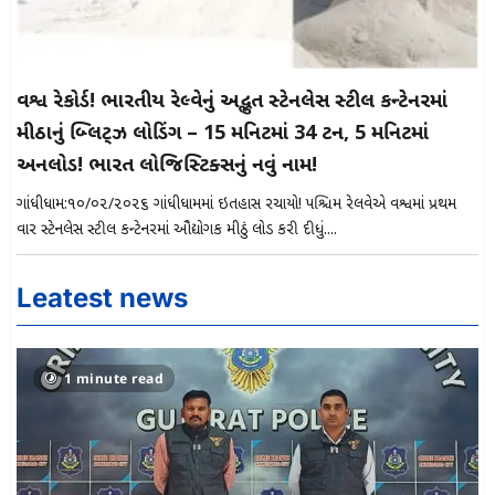
વિશ્વ રેકોર્ડ! ભારતીય રેલ્વેનું અદ્ભુત સ્ટેનલેસ સ્ટીલ કન્ટેનરમાં
મીઠાનું બ્લિટ્ઝ લોડિંગ – 15 મિનિટમાં 34 ટન, 5 મિનિટમાં
અનલોડ! ભારત લોજિસ્ટિક્સનું નવું નામ!
ગાંધીધામ:૧૦/૦૨/૨૦૨૬ ગાંધીધામમાં ઇતિહાસ રચાયો! પશ્ચિમ રેલવેએ વિશ્વમાં પ્રથમ
વાર સ્ટેનલેસ સ્ટીલ કન્ટેનરમાં ઔદ્યોગિક મીઠું લોડ કરી દીધું....
Leatest news
1 minute read