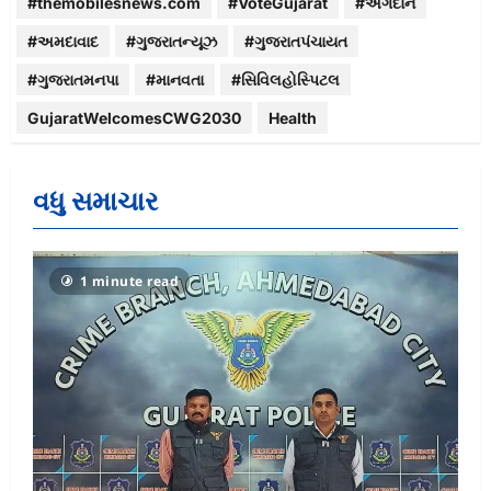
#themobilesnews.com
#VoteGujarat
#અંગદાન
#અમદાવાદ
#ગુજરાતન્યૂઝ
#ગુજરાતપંચાયત
#ગુજરાતમનપા
#માનવતા
#સિવિલહોસ્પિટલ
GujaratWelcomesCWG2030
Health
વધુ સમાચાર
1 minute read