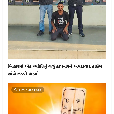
બિહારમાં એક વ્યક્તિનું ગળું કાપનારને અમદાવાદ ક્રાઈમ
બ્રાંચે ઝડપી પાડ્યો
1 minute read