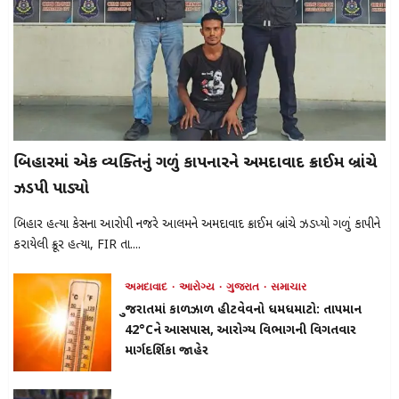
બિહારમાં એક વ્યક્તિનું ગળું કાપનારને અમદાવાદ ક્રાઈમ બ્રાંચે
ઝડપી પાડ્યો
બિહાર હત્યા કેસના આરોપી નજરે આલમને અમદાવાદ ક્રાઈમ બ્રાંચે ઝડપ્યો ગળું કાપીને
કરાયેલી ક્રૂર હત્યા, FIR તા....
અમદાવાદ
આરોગ્ય
ગુજરાત
સમાચાર
ગુજરાતમાં કાળઝાળ હીટવેવનો ધમધમાટો: તાપમાન
42°Cને આસપાસ, આરોગ્ય વિભાગની વિગતવાર
માર્ગદર્શિકા જાહેર