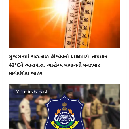
ગુજરાતમાં કાળઝાળ હીટવેવનો ધમધમાટો: તાપમાન
42°Cને આસપાસ, આરોગ્ય વિભાગની વિગતવાર
માર્ગદર્શિકા જાહેર
1 minute read