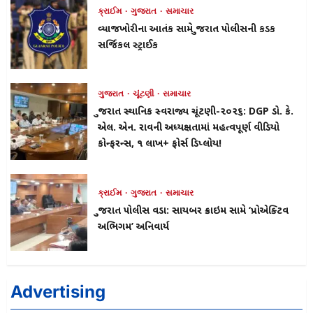
ક્રાઈમ
ગુજરાત
સમાચાર
વ્યાજખોરીના આતંક સામે ગુજરાત પોલીસની કડક
સર્જિકલ સ્ટ્રાઈક
ગુજરાત
ચૂંટણી
સમાચાર
ગુજરાત સ્થાનિક સ્વરાજ્ય ચૂંટણી-૨૦૨૬: DGP ડો. કે.
એલ. એન. રાવની અધ્યક્ષતામાં મહત્વપૂર્ણ વીડિયો
કોન્ફરન્સ, ૧ લાખ+ ફોર્સ ડિપ્લોય!
ક્રાઈમ
ગુજરાત
સમાચાર
ગુજરાત પોલીસ વડા: સાયબર ક્રાઇમ સામે ‘પ્રોએક્ટિવ
અભિગમ’ અનિવાર્ય
Advertising