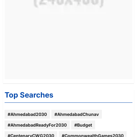
Top Searches
#Ahmedabad2030
#AhmedabadChunav
#AhmedabadReadyFor2030
#Budget
#CentenaryCWG2030
#CommonwealthGames2030