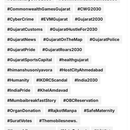
#CommonwealthGamesGujarat
#CWG2030
#CyberCrime
#EVMGujarat
#Gujarat2030
#GujaratCustoms
#GujaratHustleFor2030
#GujaratNews
#GujaratOnTheMap
#GujaratPolice
#GujaratPride
#GujaratRoars2030
#GujaratSportsCapital
#healthgujarat
#himanshusoniyavora
#HostCityAhmedabad
#Humanity
#IKDRCScandal
#India2030
#IndiaPride
#KhelAmdavad
#MumbaibreakfastStory
#OBCReservation
#OrganDonation
#RajkotManpa
#SafeMaternity
#SuratVotes
#Themobilesnews.